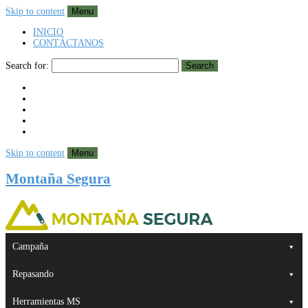
Skip to content
Menu
INICIO
CONTÁCTANOS
Search for:
Search
Skip to content
Menu
Montaña Segura
Campaña
Repasando
Herramientas MS