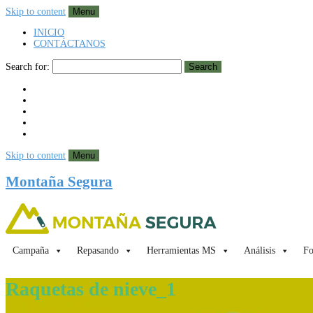
Skip to content
Menu
INICIO
CONTÁCTANOS
Search for:
Search
Skip to content
Menu
Montaña Segura
Campaña
Repasando
Herramientas MS
Análisis
Fo
Raquetas de nieve_1