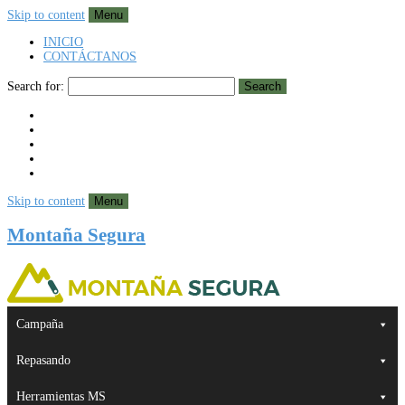
Skip to content
Menu
INICIO
CONTÁCTANOS
Search for:
Search
Skip to content
Menu
Montaña Segura
Campaña
Repasando
Herramientas MS