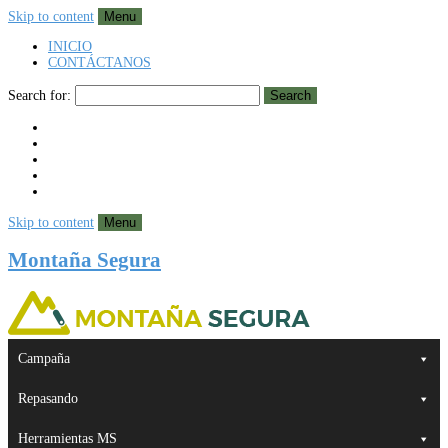
Skip to content
Menu
INICIO
CONTÁCTANOS
Search for:
Search
Skip to content
Menu
Montaña Segura
Campaña
Repasando
Herramientas MS