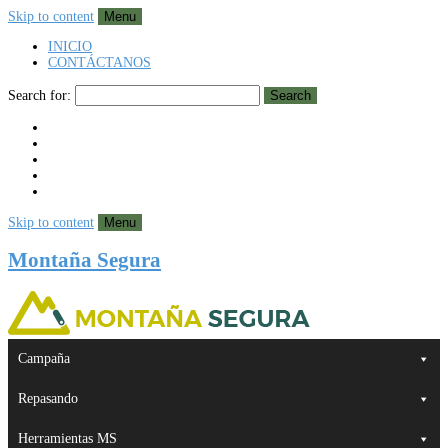
Skip to content
Menu
INICIO
CONTÁCTANOS
Search for:
Search
Skip to content
Menu
Montaña Segura
Campaña
Repasando
Herramientas MS