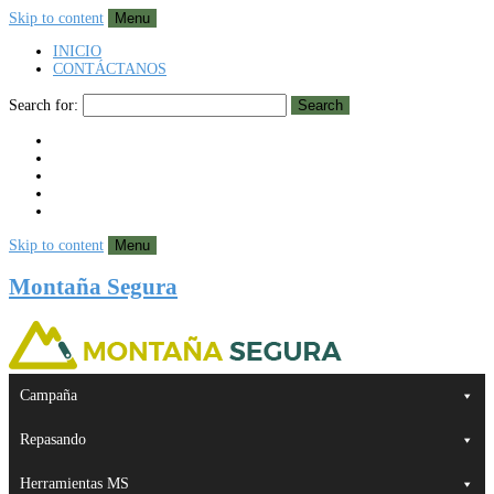
Skip to content
Menu
INICIO
CONTÁCTANOS
Search for:
Search
Skip to content
Menu
Montaña Segura
Campaña
Repasando
Herramientas MS