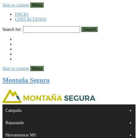
Skip to content
Menu
INICIO
CONTÁCTANOS
Search for:
Search
Skip to content
Menu
Montaña Segura
Campaña
Repasando
Herramientas MS