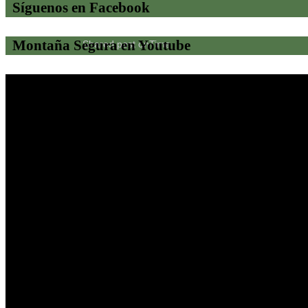
Síguenos en Facebook
Montaña Segura en Youtube
Shared post
on
Time