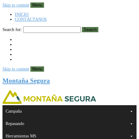
Skip to content
Menu
INICIO
CONTÁCTANOS
Search for:
Search
Skip to content
Menu
Montaña Segura
Campaña
Repasando
Herramientas MS