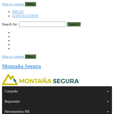
Skip to content
Menu
INICIO
CONTÁCTANOS
Search for:
Search
Skip to content
Menu
Montaña Segura
Campaña
Repasando
Herramientas MS