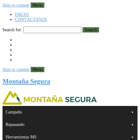
Skip to content
Menu
INICIO
CONTÁCTANOS
Search for:
Search
Skip to content
Menu
Montaña Segura
Campaña
Repasando
Herramientas MS