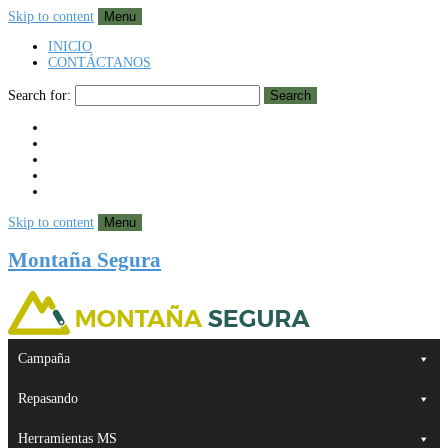
Skip to content
Menu
INICIO
CONTÁCTANOS
Search for:
Search
Skip to content
Menu
Montaña Segura
Campaña
Repasando
Herramientas MS