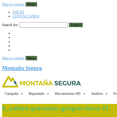
Skip to content
Menu
INICIO
CONTÁCTANOS
Search for:
Search
Skip to content
Menu
Montaña Segura
Campaña
Repasando
Herramientas MS
Análisis
Fo
6_zaforo-personas-grupos-hora-11