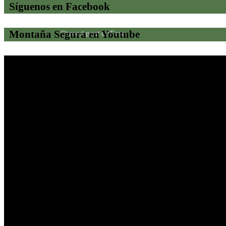
Síguenos en Facebook
Montaña Segura en Youtube
Shared post
on
Time