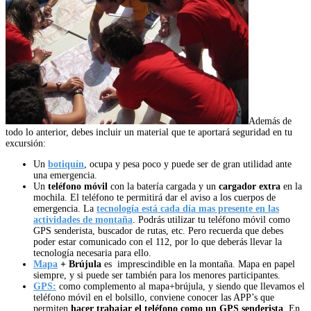
Además de
todo lo anterior, debes incluir un material que te aportará seguridad en tu
excursión:
Un
botiquín
, ocupa y pesa poco y puede ser de gran utilidad ante
una emergencia.
Un
teléfono móvil
con la batería cargada y un
cargador extra
en la
mochila. El teléfono te permitirá dar el aviso a los cuerpos de
emergencia. La
tecnología está cada día mas presente en las
actividades de montaña
. Podrás utilizar tu teléfono móvil como
GPS senderista, buscador de rutas, etc. Pero recuerda que debes
poder estar comunicado con el 112, por lo que deberás llevar la
tecnología necesaria para ello.
Mapa
+ Brújula
es imprescindible en la montaña. Mapa en papel
siempre, y si puede ser también para los menores participantes.
GPS:
como complemento al mapa+brújula, y siendo que llevamos el
teléfono móvil en el bolsillo, conviene conocer las APP’s que
permiten
hacer trabajar el teléfono como un GPS senderista
. En