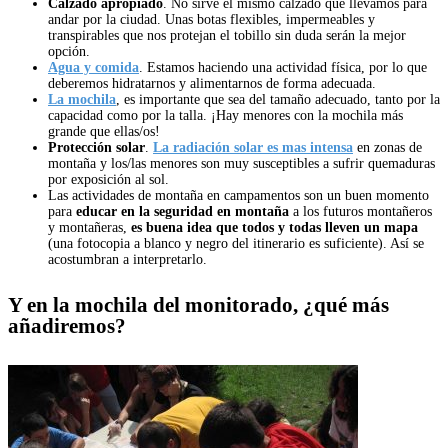
Calzado apropiado
. No sirve el mismo calzado que llevamos para
andar por la ciudad. Unas botas flexibles, impermeables y
transpirables que nos protejan el tobillo sin duda serán la mejor
opción.
Agua y comida
. Estamos haciendo una actividad física, por lo que
deberemos hidratarnos y alimentarnos de forma adecuada.
La mochila
, es importante que sea del tamaño adecuado, tanto por la
capacidad como por la talla. ¡Hay menores con la mochila más
grande que ellas/os!
Protección solar
.
La radiación solar es mas intensa
en zonas de
montaña y los/las menores son muy susceptibles a sufrir quemaduras
por exposición al sol.
Las actividades de montaña en campamentos son un buen momento
para
educar en la seguridad en montaña
a los futuros montañeros
y montañeras,
es buena idea que todos y todas lleven un mapa
(una fotocopia a blanco y negro del itinerario es suficiente). Así se
acostumbran a interpretarlo.
Y en la mochila del monitorado, ¿qué más
añadiremos?