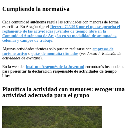
Cumpliendo la normativa
Cada comunidad autónoma regula las actividades con menores de forma
específica. En Aragón rige el
Decreto 74/2018 por el que se aprueba el
reglamento de las actividades juveniles de tiempo libre en la
Comunidad Autónoma de Aragón en su modalidad de acampadas,
colonias y campos de trabajo
.
Algunas actividades técnicas solo pueden realizarse con
empresas de
turismo activo
o
guías de montaña titulados
(ver
Anexo I. Relación de
actividades de aventura
).
En la web del
Instituto Aragonés de la Juventud
encontrarás los modelos
para
presentar la declaración responsable de actividades de tiempo
libre
.
Planifica la actividad con menores: e
scoger una
actividad adecuada para el grupo