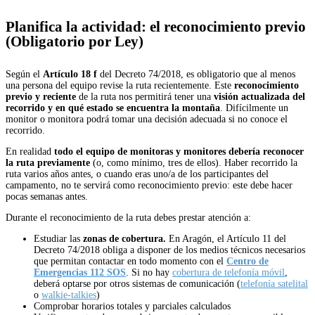
Planifica la actividad: el reconocimiento previo
(Obligatorio por Ley)
Según el
Artículo 18 f
del Decreto 74/2018, es obligatorio que al menos
una persona del equipo revise la ruta recientemente. Este
reconocimiento
previo y reciente
de la ruta nos permitirá tener una
visión actualizada del
recorrido y en qué estado se encuentra la montaña
. Difícilmente un
monitor o monitora podrá tomar una decisión adecuada si no conoce el
recorrido.
En realidad
todo el equipo de monitoras y monitores debería reconocer
la ruta previamente
(o, como mínimo, tres de ellos). Haber recorrido la
ruta varios años antes, o cuando eras uno/a de los participantes del
campamento, no te servirá como reconocimiento previo: este debe hacer
pocas semanas antes.
Durante el reconocimiento de la ruta debes prestar atención a:
Estudiar las
zonas de cobertura.
En Aragón, el Artículo 11 del
Decreto 74/2018 obliga a disponer de los medios técnicos necesarios
que
permitan contactar en todo
momento con el
Centro de
Emergencias 112 SOS
. Si no hay
cobertura de telefonía móvil
,
deberá optarse por otros sistemas de comunicación (
telefonía satelital
o
walkie-talkies
)
Comprobar horarios totales y parciales calculados