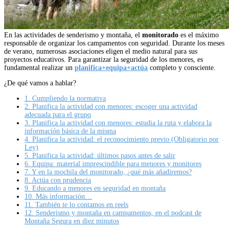
En las actividades de senderismo y montaña, el
monitorado
es el máximo
responsable de organizar los campamentos con seguridad. Durante los meses
de verano, numerosas asociaciones eligen el medio natural para sus
proyectos educativos. Para garantizar la seguridad de los menores, es
fundamental realizar un
planifica+equipa+actúa
completo y consciente.
¿De qué vamos a hablar?
1.
Cumpliendo la normativa
2.
Planifica la actividad con menores: escoger una actividad
adecuada para el grupo
3.
Planifica la actividad con menores: estudia la ruta y elabora la
información básica de la misma
4.
Planifica la actividad: el reconocimiento previo (Obligatorio por
Ley)
5.
Planifica la actividad: últimos pasos antes de salir
6.
Equipa: material imprescindible para menores y monitores
7.
Y en la mochila del monitorado, ¿qué más añadiremos?
8.
Actúa con prudencia
9.
Educando a menores en seguridad en montaña
10.
Más información…
11.
También te lo contamos en reels
12.
Senderismo y montaña en campamentos, en el podcast de
Montaña Segura en diez minutos