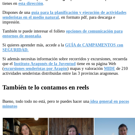
tienes en
esta dirección
.
Dispones de una
guía para la planificación y ejecución de actividades
senderistas en el medio natural
, en formato pdf, para descarga e
impresión.
También te puede interesar el folleto
opciones de comunicación para
entornos de montaña
.
Si quieres aprender más, accede a la
GUÍA de CAMPAMENTOS con
SEGURIDAD.
Si además necesitas información sobre recorridos y excursiones, recuerda
que el
Instituto Aragonés de la Juventud
tiene en su página Web
(
excursiones senderistas por Aragón
) mapas y valoración
MIDE
de 210
actividades senderistas distribuidas entre las 3 provincias aragonesas.
También te lo contamos en reels
Bueno, todo todo no está, pero te puedes hacer una
idea general en pocos
minutos