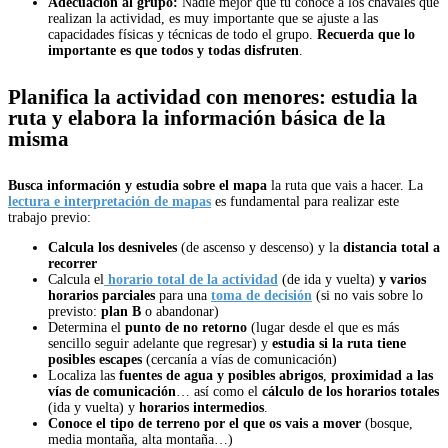
Adecuación al grupo:
Nadie mejor que tú conoce a los chavales que
realizan la actividad, es muy importante que se ajuste a las
capacidades físicas y técnicas de todo el grupo.
Recuerda que lo
importante es que todos y todas disfruten
.
Planifica la actividad con menores: estudia la
ruta y elabora la información básica de la
misma
Busca información y estudia sobre el mapa
la ruta que vais a hacer. La
lectura e interpretación de mapas
es fundamental para realizar este
trabajo previo:
Calcula los desniveles
(de ascenso y descenso) y la
distancia total a
recorrer
Calcula el
horario total de la actividad
(de ida y vuelta)
y varios
horarios parciales
para una
toma de decisión
(si no vais sobre lo
previsto:
plan B
o abandonar)
Determina el
punto de no retorno
(lugar desde el que es más
sencillo seguir adelante que regresar) y
estudia si la ruta tiene
posibles escapes
(cercanía a vías de comunicación)
Localiza las
fuentes de agua y
posibles abrigos
,
proximidad a las
vías de comunicación
… así como el
cálculo de los horarios totales
(ida y vuelta) y
horarios intermedios
.
Conoce el
tipo de terreno por el que os vais a mover
(bosque,
media montaña, alta montaña…)