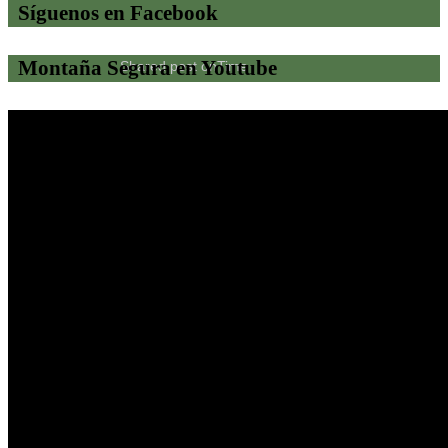
Síguenos en Facebook
Montaña Segura en Youtube
Shared post
on
Time