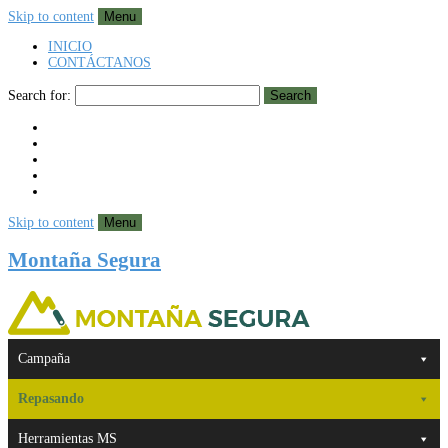
Skip to content
Menu
INICIO
CONTÁCTANOS
Search for:
Search
Skip to content
Menu
Montaña Segura
Campaña
Repasando
Herramientas MS