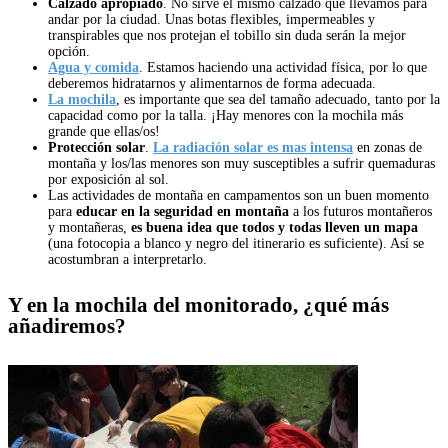
Calzado apropiado
. No sirve el mismo calzado que llevamos para
andar por la ciudad. Unas botas flexibles, impermeables y
transpirables que nos protejan el tobillo sin duda serán la mejor
opción.
Agua y comida
. Estamos haciendo una actividad física, por lo que
deberemos hidratarnos y alimentarnos de forma adecuada.
La mochila
, es importante que sea del tamaño adecuado, tanto por la
capacidad como por la talla. ¡Hay menores con la mochila más
grande que ellas/os!
Protección solar
.
La radiación solar es mas intensa
en zonas de
montaña y los/las menores son muy susceptibles a sufrir quemaduras
por exposición al sol.
Las actividades de montaña en campamentos son un buen momento
para
educar en la seguridad en montaña
a los futuros montañeros
y montañeras,
es buena idea que todos y todas lleven un mapa
(una fotocopia a blanco y negro del itinerario es suficiente). Así se
acostumbran a interpretarlo.
Y en la mochila del monitorado, ¿qué más
añadiremos?