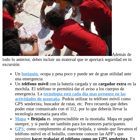
Además de
todo lo anterior, debes incluir un material que te aportará seguridad en tu
excursión:
Un
botiquín
, ocupa y pesa poco y puede ser de gran utilidad ante
una emergencia.
Un
teléfono móvil
con la batería cargada y un
cargador extra
en la
mochila. El teléfono te permitirá dar el aviso a los cuerpos de
emergencia. La
tecnología está cada día mas presente en las
actividades de montaña
. Podrás utilizar tu teléfono móvil como
GPS senderista, buscador de rutas, etc. Pero recuerda que debes
poder estar comunicado con el 112, por lo que deberás llevar la
tecnología necesaria para ello.
Mapa
+ Brújula
es imprescindible en la montaña. Mapa en papel
siempre, y si puede ser también para los menores participantes.
GPS:
como complemento al mapa+brújula, y siendo que llevamos el
teléfono móvil en el bolsillo, conviene conocer las APP’s que
permiten
hacer trabajar el teléfono como un GPS senderista
. En