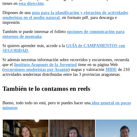
tienes en
esta dirección
.
Dispones de una
guía para la planificación y ejecución de actividades
senderistas en el medio natural
, en formato pdf, para descarga e
impresión.
También te puede interesar el folleto
opciones de comunicación para
entornos de montaña
.
Si quieres aprender más, accede a la
GUÍA de CAMPAMENTOS con
SEGURIDAD.
Si además necesitas información sobre recorridos y excursiones, recuerda
que el
Instituto Aragonés de la Juventud
tiene en su página Web
(
excursiones senderistas por Aragón
) mapas y valoración
MIDE
de 210
actividades senderistas distribuidas entre las 3 provincias aragonesas.
También te lo contamos en reels
Bueno, todo todo no está, pero te puedes hacer una
idea general en pocos
minutos