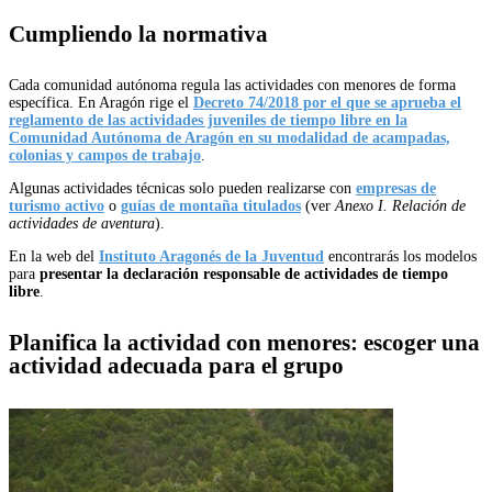
Cumpliendo la normativa
Cada comunidad autónoma regula las actividades con menores de forma
específica. En Aragón rige el
Decreto 74/2018 por el que se aprueba el
reglamento de las actividades juveniles de tiempo libre en la
Comunidad Autónoma de Aragón en su modalidad de acampadas,
colonias y campos de trabajo
.
Algunas actividades técnicas solo pueden realizarse con
empresas de
turismo activo
o
guías de montaña titulados
(ver
Anexo I. Relación de
actividades de aventura
).
En la web del
Instituto Aragonés de la Juventud
encontrarás los modelos
para
presentar la declaración responsable de actividades de tiempo
libre
.
Planifica la actividad con menores: e
scoger una
actividad adecuada para el grupo