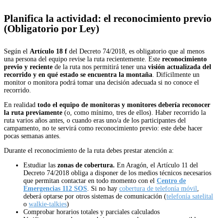
Planifica la actividad: el reconocimiento previo
(Obligatorio por Ley)
Según el
Artículo 18 f
del Decreto 74/2018, es obligatorio que al menos
una persona del equipo revise la ruta recientemente. Este
reconocimiento
previo y reciente
de la ruta nos permitirá tener una
visión actualizada del
recorrido y en qué estado se encuentra la montaña
. Difícilmente un
monitor o monitora podrá tomar una decisión adecuada si no conoce el
recorrido.
En realidad
todo el equipo de monitoras y monitores debería reconocer
la ruta previamente
(o, como mínimo, tres de ellos). Haber recorrido la
ruta varios años antes, o cuando eras uno/a de los participantes del
campamento, no te servirá como reconocimiento previo: este debe hacer
pocas semanas antes.
Durante el reconocimiento de la ruta debes prestar atención a:
Estudiar las
zonas de cobertura.
En Aragón, el Artículo 11 del
Decreto 74/2018 obliga a disponer de los medios técnicos necesarios
que
permitan contactar en todo
momento con el
Centro de
Emergencias 112 SOS
. Si no hay
cobertura de telefonía móvil
,
deberá optarse por otros sistemas de comunicación (
telefonía satelital
o
walkie-talkies
)
Comprobar horarios totales y parciales calculados