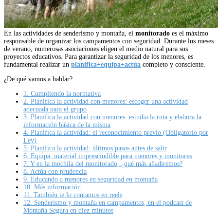
En las actividades de senderismo y montaña, el
monitorado
es el máximo
responsable de organizar los campamentos con seguridad. Durante los meses
de verano, numerosas asociaciones eligen el medio natural para sus
proyectos educativos. Para garantizar la seguridad de los menores, es
fundamental realizar un
planifica+equipa+actúa
completo y consciente.
¿De qué vamos a hablar?
1.
Cumpliendo la normativa
2.
Planifica la actividad con menores: escoger una actividad
adecuada para el grupo
3.
Planifica la actividad con menores: estudia la ruta y elabora la
información básica de la misma
4.
Planifica la actividad: el reconocimiento previo (Obligatorio por
Ley)
5.
Planifica la actividad: últimos pasos antes de salir
6.
Equipa: material imprescindible para menores y monitores
7.
Y en la mochila del monitorado, ¿qué más añadiremos?
8.
Actúa con prudencia
9.
Educando a menores en seguridad en montaña
10.
Más información…
11.
También te lo contamos en reels
12.
Senderismo y montaña en campamentos, en el podcast de
Montaña Segura en diez minutos