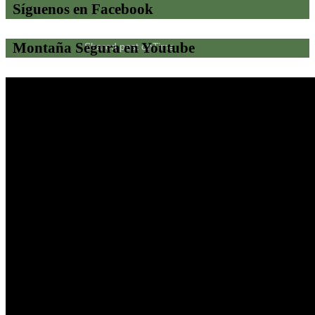
Síguenos en Facebook
Montaña Segura en Youtube
Shared post
on
Time