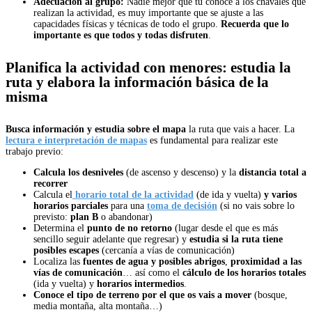
Adecuación al grupo:
Nadie mejor que tú conoce a los chavales que
realizan la actividad, es muy importante que se ajuste a las
capacidades físicas y técnicas de todo el grupo.
Recuerda que lo
importante es que todos y todas disfruten
.
Planifica la actividad con menores: estudia la
ruta y elabora la información básica de la
misma
Busca información y estudia sobre el mapa
la ruta que vais a hacer. La
lectura e interpretación de mapas
es fundamental para realizar este
trabajo previo:
Calcula los desniveles
(de ascenso y descenso) y la
distancia total a
recorrer
Calcula el
horario total de la actividad
(de ida y vuelta)
y varios
horarios parciales
para una
toma de decisión
(si no vais sobre lo
previsto:
plan B
o abandonar)
Determina el
punto de no retorno
(lugar desde el que es más
sencillo seguir adelante que regresar) y
estudia si la ruta tiene
posibles escapes
(cercanía a vías de comunicación)
Localiza las
fuentes de agua y
posibles abrigos
,
proximidad a las
vías de comunicación
… así como el
cálculo de los horarios totales
(ida y vuelta) y
horarios intermedios
.
Conoce el
tipo de terreno por el que os vais a mover
(bosque,
media montaña, alta montaña…)