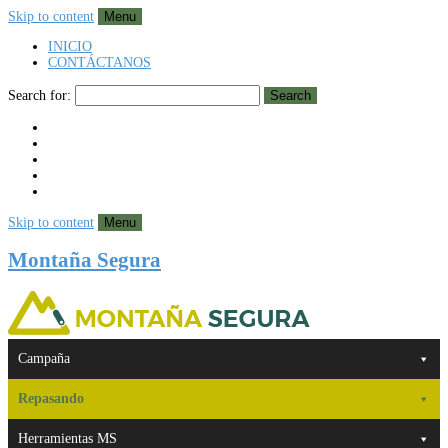
Skip to content
Menu
INICIO
CONTÁCTANOS
Search for:
Search
Skip to content
Menu
Montaña Segura
Campaña
Repasando
Herramientas MS