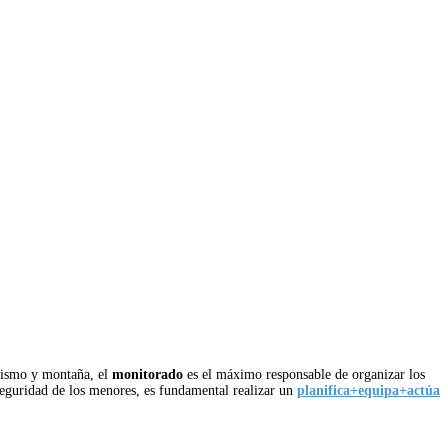
erismo y montaña, el
monitorado
es el máximo responsable de organizar los
seguridad de los menores, es fundamental realizar un
planifica+equipa+actúa