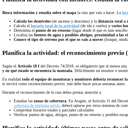
Busca información y estudia sobre el mapa
la ruta que vais a hacer. La
lec
Calcula los desniveles
(de ascenso y descenso) y la
distancia total a 
Calcula el
horario total de la actividad
(de ida y vuelta)
y varios hor
Determina el
punto de no retorno
(lugar desde el que es más sencillo
Localiza las
fuentes de agua y
posibles abrigos
,
proximidad a las v
Conoce el
tipo de terreno por el que os vais a mover
(bosque, medi
Planifica la actividad: el reconocimiento previo 
Según el
Artículo 18 f
del Decreto 74/2018, es obligatorio que al menos una p
y en qué estado se encuentra la montaña
. Difícilmente un monitor o monit
En realidad
todo el equipo de monitoras y monitores debería reconocer l
te servirá como reconocimiento previo: este debe hacer pocas semanas antes.
Durante el reconocimiento de la ruta debes prestar atención a:
Estudiar las
zonas de cobertura.
En Aragón, el Artículo 11 del Decre
cobertura de telefonía móvil
, deberá optarse por otros sistemas de com
Comprobar horarios totales y parciales calculados
Verificar puntos de agua, abrigos, punto de no retorno y posibles escap
Planifica la actividad: últimos pasos antes de sal