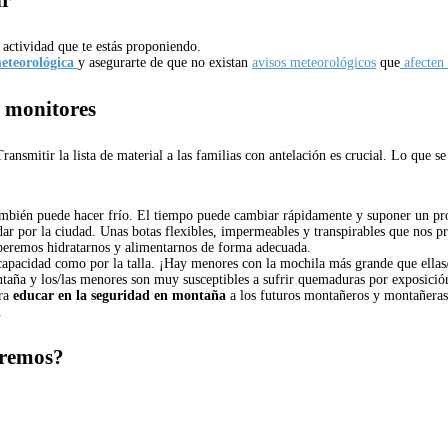
actividad que te estás proponiendo.
eteorológica
y asegurarte de que no existan
avisos meteorológicos
que
afecten 
y monitores
ransmitir la lista de material a las familias con antelación es crucial. Lo que 
mbién puede hacer frío. El tiempo puede cambiar rápidamente y suponer un pro
r por la ciudad. Unas botas flexibles, impermeables y transpirables que nos pro
eberemos hidratarnos y alimentarnos de forma adecuada.
 capacidad como por la talla. ¡Hay menores con la mochila más grande que ellas
aña y los/las menores son muy susceptibles a sufrir quemaduras por exposición
ara
educar en la seguridad en montaña
a los futuros montañeros y montañera
.
iremos?