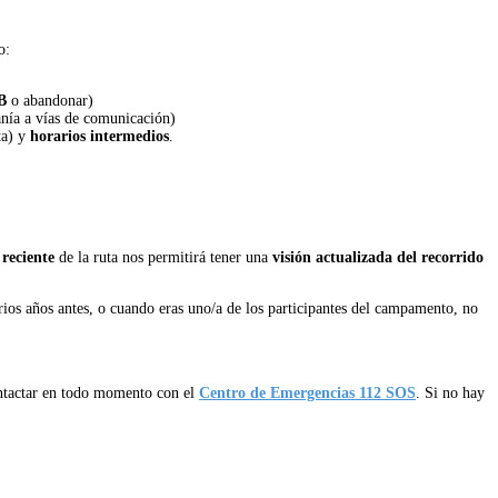
o:
B
o abandonar)
nía a vías de comunicación)
ta) y
horarios intermedios
.
reciente
de la ruta nos permitirá tener una
visión actualizada del recorrido
rios años antes, o cuando eras uno/a de los participantes del campamento, no
ntactar en todo
momento con el
Centro de Emergencias 112 SOS
. Si no hay