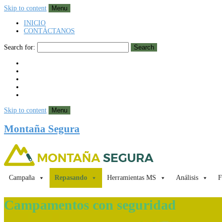
Skip to content
Menu
INICIO
CONTÁCTANOS
Search for:
Search
Skip to content
Menu
Montaña Segura
Campaña
Repasando
Herramientas MS
Análisis
F
Campamentos con seguridad