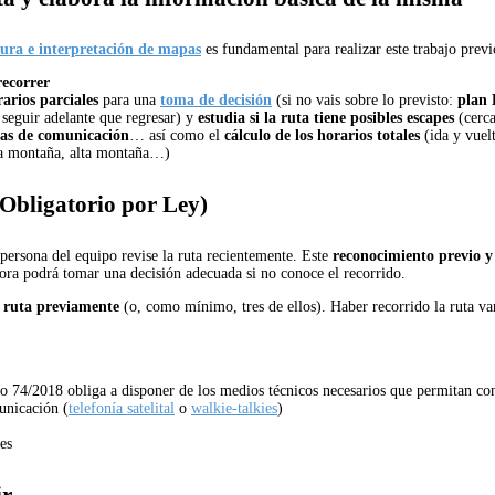
tura e interpretación de mapas
es fundamental para realizar este trabajo previ
recorrer
arios parciales
para una
toma de decisión
(si no vais sobre lo previsto:
plan 
 seguir adelante que regresar) y
estudia si la ruta tiene posibles escapes
(cerca
ías de comunicación
… así como el
cálculo de los horarios totales
(ida y vuel
a montaña, alta montaña…)
(Obligatorio por Ley)
ersona del equipo revise la ruta recientemente. Este
reconocimiento previo y 
ora podrá tomar una decisión adecuada si no conoce el recorrido.
a ruta previamente
(o, como mínimo, tres de ellos). Haber recorrido la ruta va
to 74/2018 obliga a disponer de los medios técnicos necesarios que
permitan co
unicación (
telefonía satelital
o
walkie-talkies
)
es
ir