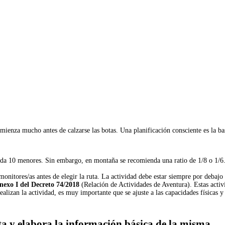
mienza mucho antes de calzarse las botas. Una planificación consciente es la bas
cada 10 menores. Sin embargo, en montaña se recomienda una ratio de 1/8 o 1/6
onitores/as antes de elegir la ruta. La actividad debe estar siempre por debajo 
nexo I del Decreto 74/2018
(Relación de Actividades de Aventura). Estas activi
alizan la actividad, es muy importante que se ajuste a las capacidades físicas y
uta y elabora la información básica de la misma