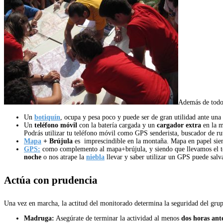
Además de todo 
Un
botiquín
, ocupa y pesa poco y puede ser de gran utilidad ante una
Un
teléfono móvil
con la batería cargada y un
cargador extra
en la m
Podrás utilizar tu teléfono móvil como GPS senderista, buscador de rut
Mapa
+ Brújula
es imprescindible en la montaña. Mapa en papel siem
GPS:
como complemento al mapa+brújula, y siendo que llevamos el te
noche
o nos atrape la
niebla
llevar y saber utilizar un GPS puede salva
Actúa con prudencia
Una vez en marcha, la actitud del monitorado determina la seguridad del gru
Madruga:
Asegúrate de terminar la actividad al menos
dos horas ant