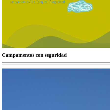
campamentos
/
los "peques"
/
seguridad
Campamentos con seguridad