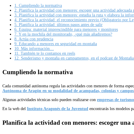
1.
Cumpliendo la normativa
2.
Planifica la actividad con menores: escoger una actividad adecuada 
3.
Planifica la actividad con menores: estudia la ruta y elabora la inf
4.
Planifica la actividad: el reconocimiento previo (Obligatorio por Le
5.
Planifica la actividad: últimos pasos antes de salir
6.
Equipa: material imprescindible para menores y monitores
7.
Y en la mochila del monitorado, ¿qué más añadiremos?
8.
Actúa con prudencia
9.
Educando a menores en seguridad en montaña
10.
Más información…
11.
También te lo contamos en reels
12.
Senderismo y montaña en campamentos, en el podcast de Montaña 
Cumpliendo la normativa
Cada comunidad autónoma regula las actividades con menores de forma espec
Autónoma de Aragón en su modalidad de acampadas, colonias y campos
Algunas actividades técnicas solo pueden realizarse con
empresas de turismo
En la web del
Instituto Aragonés de la Juventud
encontrarás los modelos p
Planifica la actividad con menores: e
scoger una 