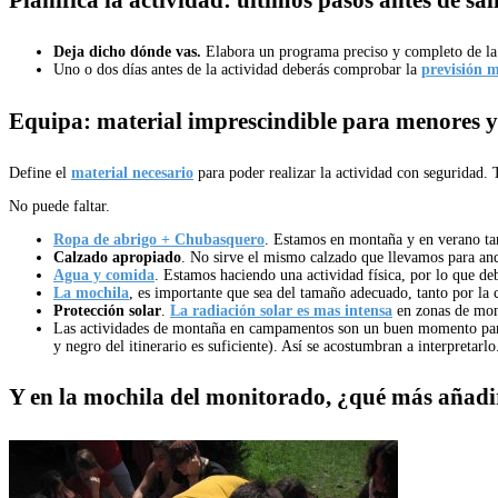
Deja dicho dónde vas.
Elabora un programa preciso y completo de la 
Uno o dos días antes de la actividad deberás comprobar la
previsión m
Equipa: material imprescindible para menores 
Define el
material necesario
para poder realizar la actividad con seguridad. T
No puede faltar.
Ropa de abrigo + Chubasquero
. Estamos en montaña y en verano ta
Calzado apropiado
. No sirve el mismo calzado que llevamos para anda
Agua y comida
. Estamos haciendo una actividad física, por lo que d
La mochila
, es importante que sea del tamaño adecuado, tanto por la
Protección solar
.
La radiación solar es mas intensa
en zonas de mont
Las actividades de montaña en campamentos son un buen momento p
y negro del itinerario es suficiente). Así se acostumbran a interpretarlo
Y en la mochila del monitorado, ¿qué más añad