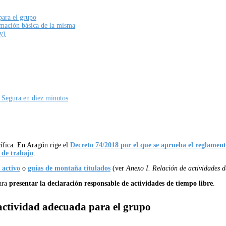
para el grupo
ormación básica de la misma
y)
Segura en diez minutos
ífica. En Aragón rige el
Decreto 74/2018 por el que se aprueba el reglament
 de trabajo
.
 activo
o
guías de montaña titulados
(ver
Anexo I. Relación de actividades d
ara
presentar la declaración responsable de actividades de tiempo libre
.
actividad adecuada para el grupo