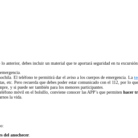
lo anterior, debes incluir un material que te aportará seguridad en tu excursión
 emergencia.
ochila. El teléfono te permitirá dar el aviso a los cuerpos de emergencia. La
te
as, etc. Pero recuerda que debes poder estar comunicado con el 112, por lo que d
pre, y si puede ser también para los menores participantes.
léfono móvil en el bolsillo, conviene conocer las APP’s que permiten
hacer t
rnos la vida.
po:
es del anochecer
.