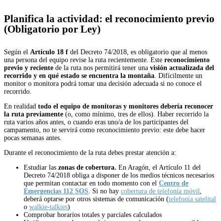
Planifica la actividad: el reconocimiento previo
(Obligatorio por Ley)
Según el
Artículo 18 f
del Decreto 74/2018, es obligatorio que al menos
una persona del equipo revise la ruta recientemente. Este
reconocimiento
previo y reciente
de la ruta nos permitirá tener una
visión actualizada del
recorrido y en qué estado se encuentra la montaña
. Difícilmente un
monitor o monitora podrá tomar una decisión adecuada si no conoce el
recorrido.
En realidad
todo el equipo de monitoras y monitores debería reconocer
la ruta previamente
(o, como mínimo, tres de ellos). Haber recorrido la
ruta varios años antes, o cuando eras uno/a de los participantes del
campamento, no te servirá como reconocimiento previo: este debe hacer
pocas semanas antes.
Durante el reconocimiento de la ruta debes prestar atención a:
Estudiar las
zonas de cobertura.
En Aragón, el Artículo 11 del
Decreto 74/2018 obliga a disponer de los medios técnicos necesarios
que
permitan contactar en todo
momento con el
Centro de
Emergencias 112 SOS
. Si no hay
cobertura de telefonía móvil
,
deberá optarse por otros sistemas de comunicación (
telefonía satelital
o
walkie-talkies
)
Comprobar horarios totales y parciales calculados