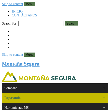
Skip to content
Menu
INICIO
CONTÁCTANOS
Search for:
Search
Skip to content
Menu
Montaña Segura
Campaña
Repasando
Herramientas MS