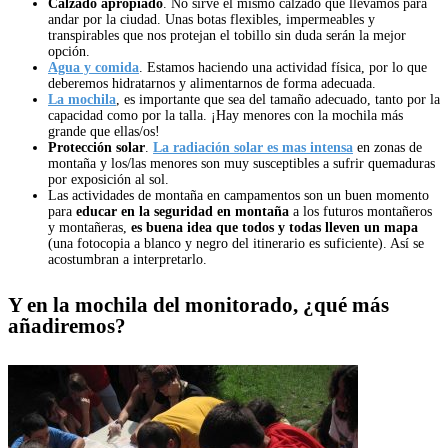
Calzado apropiado
. No sirve el mismo calzado que llevamos para
andar por la ciudad. Unas botas flexibles, impermeables y
transpirables que nos protejan el tobillo sin duda serán la mejor
opción.
Agua y comida
. Estamos haciendo una actividad física, por lo que
deberemos hidratarnos y alimentarnos de forma adecuada.
La mochila
, es importante que sea del tamaño adecuado, tanto por la
capacidad como por la talla. ¡Hay menores con la mochila más
grande que ellas/os!
Protección solar
.
La radiación solar es mas intensa
en zonas de
montaña y los/las menores son muy susceptibles a sufrir quemaduras
por exposición al sol.
Las actividades de montaña en campamentos son un buen momento
para
educar en la seguridad en montaña
a los futuros montañeros
y montañeras,
es buena idea que todos y todas lleven un mapa
(una fotocopia a blanco y negro del itinerario es suficiente). Así se
acostumbran a interpretarlo.
Y en la mochila del monitorado, ¿qué más
añadiremos?