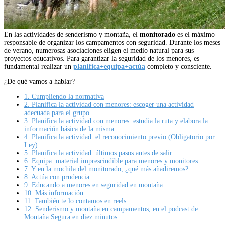
En las actividades de senderismo y montaña, el
monitorado
es el máximo
responsable de organizar los campamentos con seguridad. Durante los meses
de verano, numerosas asociaciones eligen el medio natural para sus
proyectos educativos. Para garantizar la seguridad de los menores, es
fundamental realizar un
planifica+equipa+actúa
completo y consciente.
¿De qué vamos a hablar?
1.
Cumpliendo la normativa
2.
Planifica la actividad con menores: escoger una actividad
adecuada para el grupo
3.
Planifica la actividad con menores: estudia la ruta y elabora la
información básica de la misma
4.
Planifica la actividad: el reconocimiento previo (Obligatorio por
Ley)
5.
Planifica la actividad: últimos pasos antes de salir
6.
Equipa: material imprescindible para menores y monitores
7.
Y en la mochila del monitorado, ¿qué más añadiremos?
8.
Actúa con prudencia
9.
Educando a menores en seguridad en montaña
10.
Más información…
11.
También te lo contamos en reels
12.
Senderismo y montaña en campamentos, en el podcast de
Montaña Segura en diez minutos