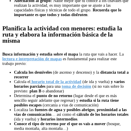
Adecuación al grupo:
Nadie mejor que tú conoce a los chavales que
realizan la actividad, es muy importante que se ajuste a las
capacidades físicas y técnicas de todo el grupo.
Recuerda que lo
importante es que todos y todas disfruten
.
Planifica la actividad con menores: estudia la
ruta y elabora la información básica de la
misma
Busca información y estudia sobre el mapa
la ruta que vais a hacer. La
lectura e interpretación de mapas
es fundamental para realizar este
trabajo previo:
Calcula los desniveles
(de ascenso y descenso) y la
distancia total a
recorrer
Calcula el
horario total de la actividad
(de ida y vuelta)
y varios
horarios parciales
para una
toma de decisión
(si no vais sobre lo
previsto:
plan B
o abandonar)
Determina el
punto de no retorno
(lugar desde el que es más
sencillo seguir adelante que regresar) y
estudia si la ruta tiene
posibles escapes
(cercanía a vías de comunicación)
Localiza las
fuentes de agua y
posibles abrigos
,
proximidad a las
vías de comunicación
… así como el
cálculo de los horarios totales
(ida y vuelta) y
horarios intermedios
.
Conoce el
tipo de terreno por el que os vais a mover
(bosque,
media montaña, alta montaña…)