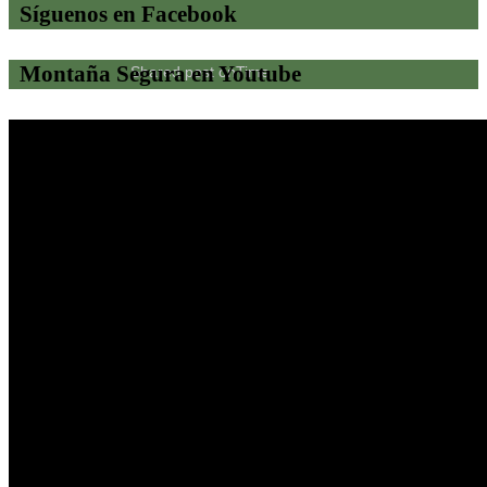
Síguenos en Facebook
Montaña Segura en Youtube
Shared post
on
Time