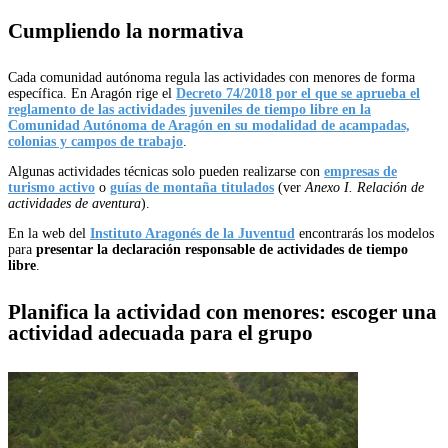
Cumpliendo la normativa
Cada comunidad autónoma regula las actividades con menores de forma
específica. En Aragón rige el
Decreto 74/2018 por el que se aprueba el
reglamento de las actividades juveniles de tiempo libre en la
Comunidad Autónoma de Aragón en su modalidad de acampadas,
colonias y campos de trabajo
.
Algunas actividades técnicas solo pueden realizarse con
empresas de
turismo activo
o
guías de montaña titulados
(ver
Anexo I. Relación de
actividades de aventura
).
En la web del
Instituto Aragonés de la Juventud
encontrarás los modelos
para
presentar la declaración responsable de actividades de tiempo
libre
.
Planifica la actividad con menores: e
scoger una
actividad adecuada para el grupo