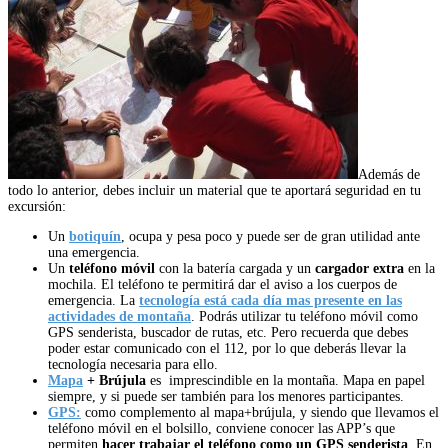
Además de
todo lo anterior, debes incluir un material que te aportará seguridad en tu
excursión:
Un
botiquín
, ocupa y pesa poco y puede ser de gran utilidad ante
una emergencia.
Un
teléfono móvil
con la batería cargada y un
cargador extra
en la
mochila. El teléfono te permitirá dar el aviso a los cuerpos de
emergencia. La
tecnología está cada día mas presente en las
actividades de montaña
. Podrás utilizar tu teléfono móvil como
GPS senderista, buscador de rutas, etc. Pero recuerda que debes
poder estar comunicado con el 112, por lo que deberás llevar la
tecnología necesaria para ello.
Mapa
+ Brújula
es imprescindible en la montaña. Mapa en papel
siempre, y si puede ser también para los menores participantes.
GPS:
como complemento al mapa+brújula, y siendo que llevamos el
teléfono móvil en el bolsillo, conviene conocer las APP’s que
permiten
hacer trabajar el teléfono como un GPS senderista
. En