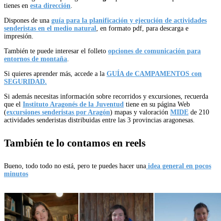
tienes en
esta dirección
.
Dispones de una
guía para la planificación y ejecución de actividades
senderistas en el medio natural
, en formato pdf, para descarga e
impresión.
También te puede interesar el folleto
opciones de comunicación para
entornos de montaña
.
Si quieres aprender más, accede a la
GUÍA de CAMPAMENTOS con
SEGURIDAD.
Si además necesitas información sobre recorridos y excursiones, recuerda
que el
Instituto Aragonés de la Juventud
tiene en su página Web
(
excursiones senderistas por Aragón
) mapas y valoración
MIDE
de 210
actividades senderistas distribuidas entre las 3 provincias aragonesas.
También te lo contamos en reels
Bueno, todo todo no está, pero te puedes hacer una
idea general en pocos
minutos