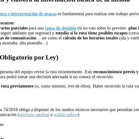
tura e interpretación de mapas
es fundamental para realizar este trabajo previ
recorrer
arios parciales
para una
toma de decisión
(si no vais sobre lo previsto:
plan 
 seguir adelante que regresar) y
estudia si la ruta tiene posibles escapes
(cerca
ías de comunicación
… así como el
cálculo de los horarios totales
(ida y vuel
a montaña, alta montaña…)
(Obligatorio por Ley)
ersona del equipo revise la ruta recientemente. Este
reconocimiento previo y 
ora podrá tomar una decisión adecuada si no conoce el recorrido.
a ruta previamente
(o, como mínimo, tres de ellos). Haber recorrido la ruta va
to 74/2018 obliga a disponer de los medios técnicos necesarios que
permitan co
unicación (
telefonía satelital
o
walkie-talkies
)
es
ir