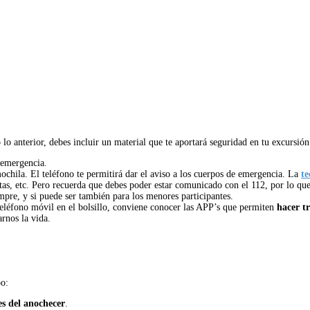
lo anterior, debes incluir un material que te aportará seguridad en tu excursión
 emergencia.
ochila. El teléfono te permitirá dar el aviso a los cuerpos de emergencia. La
te
as, etc. Pero recuerda que debes poder estar comunicado con el 112, por lo que d
pre, y si puede ser también para los menores participantes.
léfono móvil en el bolsillo, conviene conocer las APP’s que permiten
hacer t
rnos la vida.
po:
es del anochecer
.