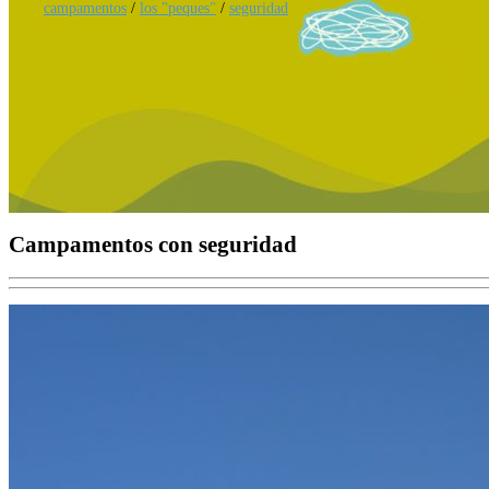
campamentos
/
los "peques"
/
seguridad
Campamentos con seguridad