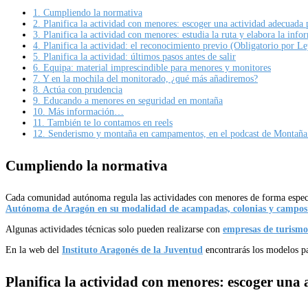
1.
Cumpliendo la normativa
2.
Planifica la actividad con menores: escoger una actividad adecuada 
3.
Planifica la actividad con menores: estudia la ruta y elabora la inf
4.
Planifica la actividad: el reconocimiento previo (Obligatorio por Le
5.
Planifica la actividad: últimos pasos antes de salir
6.
Equipa: material imprescindible para menores y monitores
7.
Y en la mochila del monitorado, ¿qué más añadiremos?
8.
Actúa con prudencia
9.
Educando a menores en seguridad en montaña
10.
Más información…
11.
También te lo contamos en reels
12.
Senderismo y montaña en campamentos, en el podcast de Montaña 
Cumpliendo la normativa
Cada comunidad autónoma regula las actividades con menores de forma espec
Autónoma de Aragón en su modalidad de acampadas, colonias y campos
Algunas actividades técnicas solo pueden realizarse con
empresas de turismo
En la web del
Instituto Aragonés de la Juventud
encontrarás los modelos p
Planifica la actividad con menores: e
scoger una 