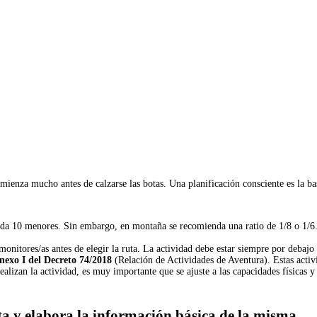
mienza mucho antes de calzarse las botas. Una planificación consciente es la bas
cada 10 menores. Sin embargo, en montaña se recomienda una ratio de 1/8 o 1/6
onitores/as antes de elegir la ruta. La actividad debe estar siempre por debajo 
nexo I del Decreto 74/2018
(Relación de Actividades de Aventura). Estas activi
alizan la actividad, es muy importante que se ajuste a las capacidades físicas y
uta y elabora la información básica de la misma