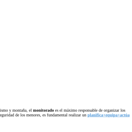
erismo y montaña, el
monitorado
es el máximo responsable de organizar los
seguridad de los menores, es fundamental realizar un
planifica+equipa+actúa