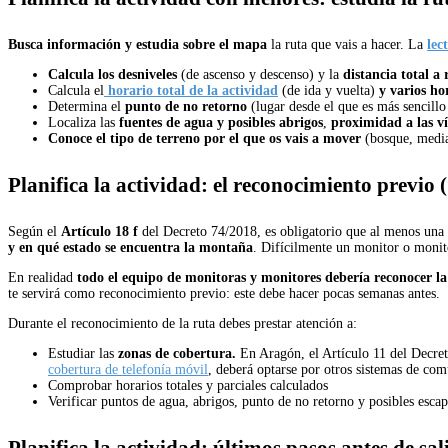
Busca información y estudia sobre el mapa
la ruta que vais a hacer. La
lec
Calcula los desniveles
(de ascenso y descenso) y la
distancia total a 
Calcula el
horario total de la actividad
(de ida y vuelta)
y varios hor
Determina el
punto de no retorno
(lugar desde el que es más sencillo
Localiza las
fuentes de agua y
posibles abrigos
,
proximidad a las v
Conoce el
tipo de terreno por el que os vais a mover
(bosque, medi
Planifica la actividad: el reconocimiento previo 
Según el
Artículo 18 f
del Decreto 74/2018, es obligatorio que al menos una p
y en qué estado se encuentra la montaña
. Difícilmente un monitor o monit
En realidad
todo el equipo de monitoras y monitores debería reconocer l
te servirá como reconocimiento previo: este debe hacer pocas semanas antes.
Durante el reconocimiento de la ruta debes prestar atención a:
Estudiar las
zonas de cobertura.
En Aragón, el Artículo 11 del Decre
cobertura de telefonía móvil
, deberá optarse por otros sistemas de com
Comprobar horarios totales y parciales calculados
Verificar puntos de agua, abrigos, punto de no retorno y posibles escap
Planifica la actividad: últimos pasos antes de sal