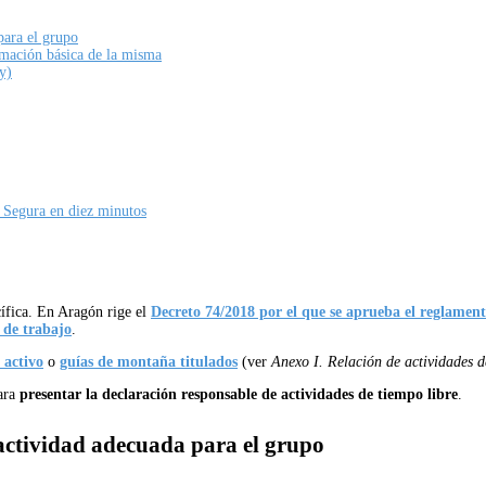
para el grupo
ormación básica de la misma
y)
Segura en diez minutos
ífica. En Aragón rige el
Decreto 74/2018 por el que se aprueba el reglament
 de trabajo
.
 activo
o
guías de montaña titulados
(ver
Anexo I. Relación de actividades d
ara
presentar la declaración responsable de actividades de tiempo libre
.
actividad adecuada para el grupo