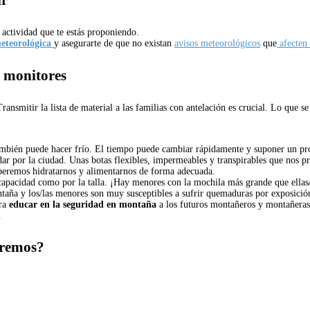
actividad que te estás proponiendo.
eteorológica
y asegurarte de que no existan
avisos meteorológicos
que
afecten 
y monitores
ransmitir la lista de material a las familias con antelación es crucial. Lo que 
mbién puede hacer frío. El tiempo puede cambiar rápidamente y suponer un pro
r por la ciudad. Unas botas flexibles, impermeables y transpirables que nos pro
eberemos hidratarnos y alimentarnos de forma adecuada.
 capacidad como por la talla. ¡Hay menores con la mochila más grande que ellas
aña y los/las menores son muy susceptibles a sufrir quemaduras por exposición
ara
educar en la seguridad en montaña
a los futuros montañeros y montañera
.
iremos?