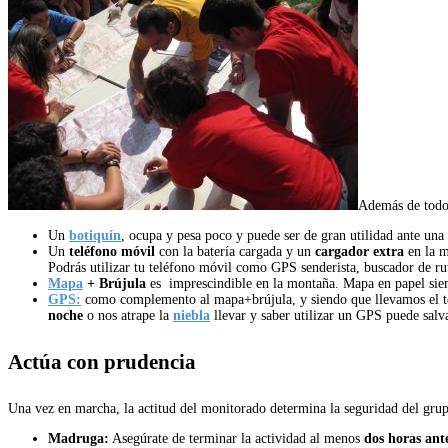
Además de todo 
Un
botiquín
, ocupa y pesa poco y puede ser de gran utilidad ante una
Un
teléfono móvil
con la batería cargada y un
cargador extra
en la m
Podrás utilizar tu teléfono móvil como GPS senderista, buscador de rut
Mapa
+ Brújula
es imprescindible en la montaña. Mapa en papel siem
GPS:
como complemento al mapa+brújula, y siendo que llevamos el te
noche
o nos atrape la
niebla
llevar y saber utilizar un GPS puede salva
Actúa con prudencia
Una vez en marcha, la actitud del monitorado determina la seguridad del gru
Madruga:
Asegúrate de terminar la actividad al menos
dos horas ant