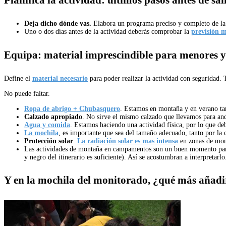
Deja dicho dónde vas.
Elabora un programa preciso y completo de la 
Uno o dos días antes de la actividad deberás comprobar la
previsión m
Equipa: material imprescindible para menores 
Define el
material necesario
para poder realizar la actividad con seguridad. T
No puede faltar.
Ropa de abrigo + Chubasquero
. Estamos en montaña y en verano ta
Calzado apropiado
. No sirve el mismo calzado que llevamos para anda
Agua y comida
. Estamos haciendo una actividad física, por lo que d
La mochila
, es importante que sea del tamaño adecuado, tanto por la
Protección solar
.
La radiación solar es mas intensa
en zonas de mont
Las actividades de montaña en campamentos son un buen momento p
y negro del itinerario es suficiente). Así se acostumbran a interpretarlo
Y en la mochila del monitorado, ¿qué más añad