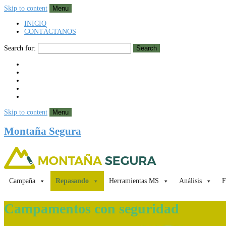
Skip to content
Menu
INICIO
CONTÁCTANOS
Search for:
Search
Skip to content
Menu
Montaña Segura
Campaña
Repasando
Herramientas MS
Análisis
F
Campamentos con seguridad