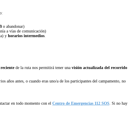
o:
B
o abandonar)
nía a vías de comunicación)
ta) y
horarios intermedios
.
reciente
de la ruta nos permitirá tener una
visión actualizada del recorrido
rios años antes, o cuando eras uno/a de los participantes del campamento, no
ntactar en todo
momento con el
Centro de Emergencias 112 SOS
. Si no hay