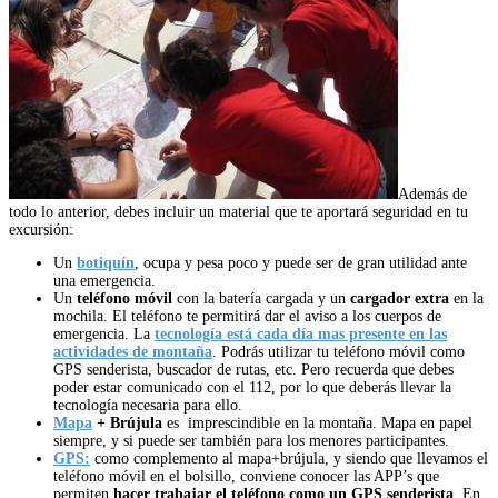
Además de
todo lo anterior, debes incluir un material que te aportará seguridad en tu
excursión:
Un
botiquín
, ocupa y pesa poco y puede ser de gran utilidad ante
una emergencia.
Un
teléfono móvil
con la batería cargada y un
cargador extra
en la
mochila. El teléfono te permitirá dar el aviso a los cuerpos de
emergencia. La
tecnología está cada día mas presente en las
actividades de montaña
. Podrás utilizar tu teléfono móvil como
GPS senderista, buscador de rutas, etc. Pero recuerda que debes
poder estar comunicado con el 112, por lo que deberás llevar la
tecnología necesaria para ello.
Mapa
+ Brújula
es imprescindible en la montaña. Mapa en papel
siempre, y si puede ser también para los menores participantes.
GPS:
como complemento al mapa+brújula, y siendo que llevamos el
teléfono móvil en el bolsillo, conviene conocer las APP’s que
permiten
hacer trabajar el teléfono como un GPS senderista
. En