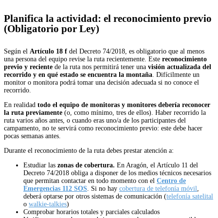
Planifica la actividad: el reconocimiento previo
(Obligatorio por Ley)
Según el
Artículo 18 f
del Decreto 74/2018, es obligatorio que al menos
una persona del equipo revise la ruta recientemente. Este
reconocimiento
previo y reciente
de la ruta nos permitirá tener una
visión actualizada del
recorrido y en qué estado se encuentra la montaña
. Difícilmente un
monitor o monitora podrá tomar una decisión adecuada si no conoce el
recorrido.
En realidad
todo el equipo de monitoras y monitores debería reconocer
la ruta previamente
(o, como mínimo, tres de ellos). Haber recorrido la
ruta varios años antes, o cuando eras uno/a de los participantes del
campamento, no te servirá como reconocimiento previo: este debe hacer
pocas semanas antes.
Durante el reconocimiento de la ruta debes prestar atención a:
Estudiar las
zonas de cobertura.
En Aragón, el Artículo 11 del
Decreto 74/2018 obliga a disponer de los medios técnicos necesarios
que
permitan contactar en todo
momento con el
Centro de
Emergencias 112 SOS
. Si no hay
cobertura de telefonía móvil
,
deberá optarse por otros sistemas de comunicación (
telefonía satelital
o
walkie-talkies
)
Comprobar horarios totales y parciales calculados