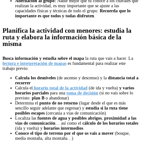
Adecuación al grupo:
Nadie mejor que tú conoce a los chavales que
realizan la actividad, es muy importante que se ajuste a las
capacidades físicas y técnicas de todo el grupo.
Recuerda que lo
importante es que todos y todas disfruten
.
Planifica la actividad con menores: estudia la
ruta y elabora la información básica de la
misma
Busca información y estudia sobre el mapa
la ruta que vais a hacer. La
lectura e interpretación de mapas
es fundamental para realizar este
trabajo previo:
Calcula los desniveles
(de ascenso y descenso) y la
distancia total a
recorrer
Calcula el
horario total de la actividad
(de ida y vuelta)
y varios
horarios parciales
para una
toma de decisión
(si no vais sobre lo
previsto:
plan B
o abandonar)
Determina el
punto de no retorno
(lugar desde el que es más
sencillo seguir adelante que regresar) y
estudia si la ruta tiene
posibles escapes
(cercanía a vías de comunicación)
Localiza las
fuentes de agua y
posibles abrigos
,
proximidad a las
vías de comunicación
… así como el
cálculo de los horarios totales
(ida y vuelta) y
horarios intermedios
.
Conoce el
tipo de terreno por el que os vais a mover
(bosque,
media montaña, alta montaña…)