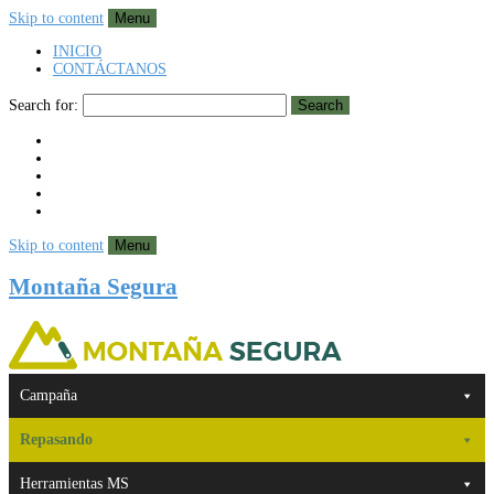
Skip to content
Menu
INICIO
CONTÁCTANOS
Search for:
Search
Skip to content
Menu
Montaña Segura
Campaña
Repasando
Herramientas MS