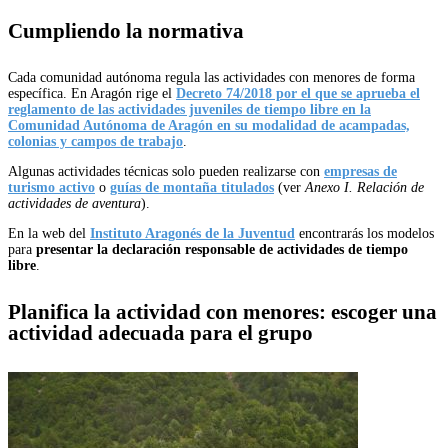
Cumpliendo la normativa
Cada comunidad autónoma regula las actividades con menores de forma
específica. En Aragón rige el
Decreto 74/2018 por el que se aprueba el
reglamento de las actividades juveniles de tiempo libre en la
Comunidad Autónoma de Aragón en su modalidad de acampadas,
colonias y campos de trabajo
.
Algunas actividades técnicas solo pueden realizarse con
empresas de
turismo activo
o
guías de montaña titulados
(ver
Anexo I. Relación de
actividades de aventura
).
En la web del
Instituto Aragonés de la Juventud
encontrarás los modelos
para
presentar la declaración responsable de actividades de tiempo
libre
.
Planifica la actividad con menores: e
scoger una
actividad adecuada para el grupo