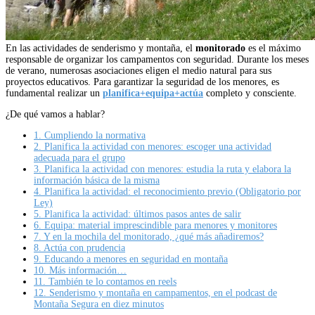
En las actividades de senderismo y montaña, el
monitorado
es el máximo
responsable de organizar los campamentos con seguridad. Durante los meses
de verano, numerosas asociaciones eligen el medio natural para sus
proyectos educativos. Para garantizar la seguridad de los menores, es
fundamental realizar un
planifica+equipa+actúa
completo y consciente.
¿De qué vamos a hablar?
1.
Cumpliendo la normativa
2.
Planifica la actividad con menores: escoger una actividad
adecuada para el grupo
3.
Planifica la actividad con menores: estudia la ruta y elabora la
información básica de la misma
4.
Planifica la actividad: el reconocimiento previo (Obligatorio por
Ley)
5.
Planifica la actividad: últimos pasos antes de salir
6.
Equipa: material imprescindible para menores y monitores
7.
Y en la mochila del monitorado, ¿qué más añadiremos?
8.
Actúa con prudencia
9.
Educando a menores en seguridad en montaña
10.
Más información…
11.
También te lo contamos en reels
12.
Senderismo y montaña en campamentos, en el podcast de
Montaña Segura en diez minutos