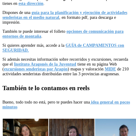
tienes en
esta dirección
.
Dispones de una
guía para la planificación y ejecución de actividades
senderistas en el medio natural
, en formato pdf, para descarga e
impresión.
También te puede interesar el folleto
opciones de comunicación para
entornos de montaña
.
Si quieres aprender más, accede a la
GUÍA de CAMPAMENTOS con
SEGURIDAD.
Si además necesitas información sobre recorridos y excursiones, recuerda
que el
Instituto Aragonés de la Juventud
tiene en su página Web
(
excursiones senderistas por Aragón
) mapas y valoración
MIDE
de 210
actividades senderistas distribuidas entre las 3 provincias aragonesas.
También te lo contamos en reels
Bueno, todo todo no está, pero te puedes hacer una
idea general en pocos
minutos