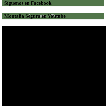
Síguenos en Facebook
Montaña Segura en Youtube
Shared post
on
Time