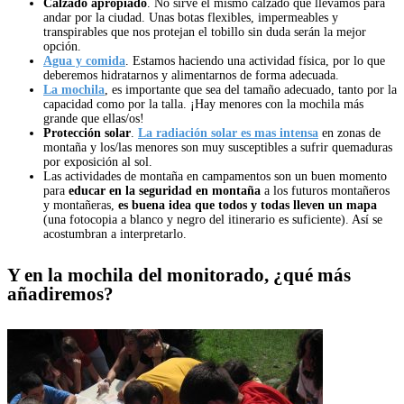
Calzado apropiado
. No sirve el mismo calzado que llevamos para
andar por la ciudad. Unas botas flexibles, impermeables y
transpirables que nos protejan el tobillo sin duda serán la mejor
opción.
Agua y comida
. Estamos haciendo una actividad física, por lo que
deberemos hidratarnos y alimentarnos de forma adecuada.
La mochila
, es importante que sea del tamaño adecuado, tanto por la
capacidad como por la talla. ¡Hay menores con la mochila más
grande que ellas/os!
Protección solar
.
La radiación solar es mas intensa
en zonas de
montaña y los/las menores son muy susceptibles a sufrir quemaduras
por exposición al sol.
Las actividades de montaña en campamentos son un buen momento
para
educar en la seguridad en montaña
a los futuros montañeros
y montañeras,
es buena idea que todos y todas lleven un mapa
(una fotocopia a blanco y negro del itinerario es suficiente). Así se
acostumbran a interpretarlo.
Y en la mochila del monitorado, ¿qué más
añadiremos?