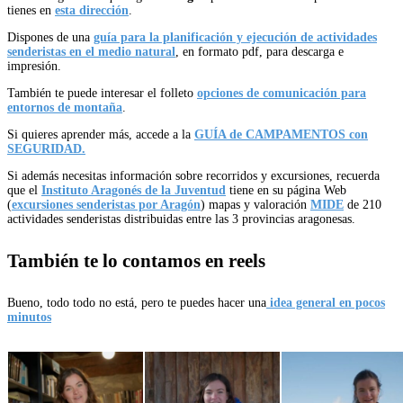
tienes en
esta dirección
.
Dispones de una
guía para la planificación y ejecución de actividades
senderistas en el medio natural
, en formato pdf, para descarga e
impresión.
También te puede interesar el folleto
opciones de comunicación para
entornos de montaña
.
Si quieres aprender más, accede a la
GUÍA de CAMPAMENTOS con
SEGURIDAD.
Si además necesitas información sobre recorridos y excursiones, recuerda
que el
Instituto Aragonés de la Juventud
tiene en su página Web
(
excursiones senderistas por Aragón
) mapas y valoración
MIDE
de 210
actividades senderistas distribuidas entre las 3 provincias aragonesas.
También te lo contamos en reels
Bueno, todo todo no está, pero te puedes hacer una
idea general en pocos
minutos