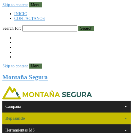
Skip to content
Menu
INICIO
CONTÁCTANOS
Search for:
Search
Skip to content
Menu
Montaña Segura
Campaña
Repasando
Herramientas MS