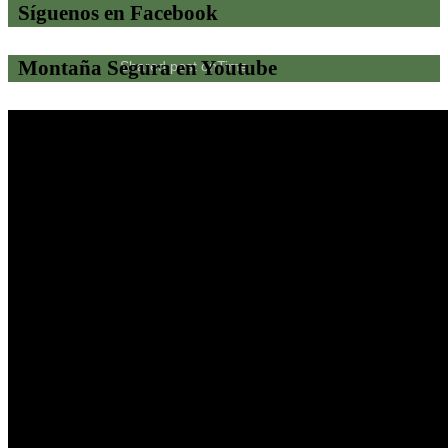
Síguenos en Facebook
Montaña Segura en Youtube
Shared post
on
Time