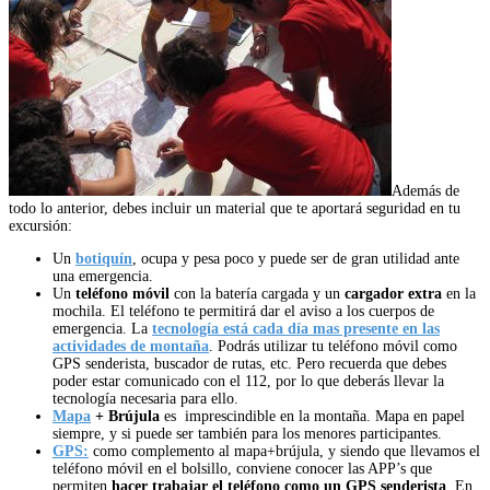
Además de
todo lo anterior, debes incluir un material que te aportará seguridad en tu
excursión:
Un
botiquín
, ocupa y pesa poco y puede ser de gran utilidad ante
una emergencia.
Un
teléfono móvil
con la batería cargada y un
cargador extra
en la
mochila. El teléfono te permitirá dar el aviso a los cuerpos de
emergencia. La
tecnología está cada día mas presente en las
actividades de montaña
. Podrás utilizar tu teléfono móvil como
GPS senderista, buscador de rutas, etc. Pero recuerda que debes
poder estar comunicado con el 112, por lo que deberás llevar la
tecnología necesaria para ello.
Mapa
+ Brújula
es imprescindible en la montaña. Mapa en papel
siempre, y si puede ser también para los menores participantes.
GPS:
como complemento al mapa+brújula, y siendo que llevamos el
teléfono móvil en el bolsillo, conviene conocer las APP’s que
permiten
hacer trabajar el teléfono como un GPS senderista
. En