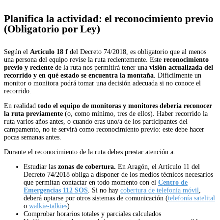
Planifica la actividad: el reconocimiento previo
(Obligatorio por Ley)
Según el
Artículo 18 f
del Decreto 74/2018, es obligatorio que al menos
una persona del equipo revise la ruta recientemente. Este
reconocimiento
previo y reciente
de la ruta nos permitirá tener una
visión actualizada del
recorrido y en qué estado se encuentra la montaña
. Difícilmente un
monitor o monitora podrá tomar una decisión adecuada si no conoce el
recorrido.
En realidad
todo el equipo de monitoras y monitores debería reconocer
la ruta previamente
(o, como mínimo, tres de ellos). Haber recorrido la
ruta varios años antes, o cuando eras uno/a de los participantes del
campamento, no te servirá como reconocimiento previo: este debe hacer
pocas semanas antes.
Durante el reconocimiento de la ruta debes prestar atención a:
Estudiar las
zonas de cobertura.
En Aragón, el Artículo 11 del
Decreto 74/2018 obliga a disponer de los medios técnicos necesarios
que
permitan contactar en todo
momento con el
Centro de
Emergencias 112 SOS
. Si no hay
cobertura de telefonía móvil
,
deberá optarse por otros sistemas de comunicación (
telefonía satelital
o
walkie-talkies
)
Comprobar horarios totales y parciales calculados