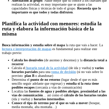
Adecuación al grupo:
Nadie mejor que tú conoce a los chavales que
realizan la actividad, es muy importante que se ajuste a las
capacidades físicas y técnicas de todo el grupo.
Recuerda que lo
importante es que todos y todas disfruten
.
Planifica la actividad con menores: estudia la
ruta y elabora la información básica de la
misma
Busca información y estudia sobre el mapa
la ruta que vais a hacer. La
lectura e interpretación de mapas
es fundamental para realizar este
trabajo previo:
Calcula los desniveles
(de ascenso y descenso) y la
distancia total a
recorrer
Calcula el
horario total de la actividad
(de ida y vuelta)
y varios
horarios parciales
para una
toma de decisión
(si no vais sobre lo
previsto:
plan B
o abandonar)
Determina el
punto de no retorno
(lugar desde el que es más
sencillo seguir adelante que regresar) y
estudia si la ruta tiene
posibles escapes
(cercanía a vías de comunicación)
Localiza las
fuentes de agua y
posibles abrigos
,
proximidad a las
vías de comunicación
… así como el
cálculo de los horarios totales
(ida y vuelta) y
horarios intermedios
.
Conoce el
tipo de terreno por el que os vais a mover
(bosque,
media montaña, alta montaña…)