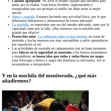
Calzado apropiado
. No sirve el mismo calzado que llevamos para
andar por la ciudad. Unas botas flexibles, impermeables y
transpirables que nos protejan el tobillo sin duda serán la mejor
opción.
Agua y comida
. Estamos haciendo una actividad física, por lo que
deberemos hidratarnos y alimentarnos de forma adecuada.
La mochila
, es importante que sea del tamaño adecuado, tanto por la
capacidad como por la talla. ¡Hay menores con la mochila más
grande que ellas/os!
Protección solar
.
La radiación solar es mas intensa
en zonas de
montaña y los/las menores son muy susceptibles a sufrir quemaduras
por exposición al sol.
Las actividades de montaña en campamentos son un buen momento
para
educar en la seguridad en montaña
a los futuros montañeros
y montañeras,
es buena idea que todos y todas lleven un mapa
(una fotocopia a blanco y negro del itinerario es suficiente). Así se
acostumbran a interpretarlo.
Y en la mochila del monitorado, ¿qué más
añadiremos?