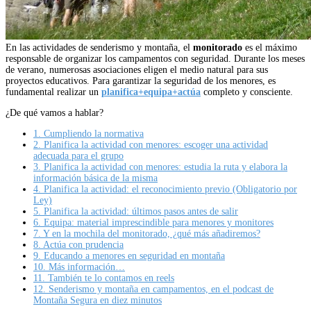
En las actividades de senderismo y montaña, el
monitorado
es el máximo
responsable de organizar los campamentos con seguridad. Durante los meses
de verano, numerosas asociaciones eligen el medio natural para sus
proyectos educativos. Para garantizar la seguridad de los menores, es
fundamental realizar un
planifica+equipa+actúa
completo y consciente.
¿De qué vamos a hablar?
1.
Cumpliendo la normativa
2.
Planifica la actividad con menores: escoger una actividad
adecuada para el grupo
3.
Planifica la actividad con menores: estudia la ruta y elabora la
información básica de la misma
4.
Planifica la actividad: el reconocimiento previo (Obligatorio por
Ley)
5.
Planifica la actividad: últimos pasos antes de salir
6.
Equipa: material imprescindible para menores y monitores
7.
Y en la mochila del monitorado, ¿qué más añadiremos?
8.
Actúa con prudencia
9.
Educando a menores en seguridad en montaña
10.
Más información…
11.
También te lo contamos en reels
12.
Senderismo y montaña en campamentos, en el podcast de
Montaña Segura en diez minutos