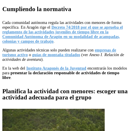
Cumpliendo la normativa
Cada comunidad autónoma regula las actividades con menores de forma
específica. En Aragón rige el
Decreto 74/2018 por el que se aprueba el
reglamento de las actividades juveniles de tiempo libre en la
Comunidad Autónoma de Aragón en su modalidad de acampadas,
colonias y campos de trabajo
.
Algunas actividades técnicas solo pueden realizarse con
empresas de
turismo activo
o
guías de montaña titulados
(ver
Anexo I. Relación de
actividades de aventura
).
En la web del
Instituto Aragonés de la Juventud
encontrarás los modelos
para
presentar la declaración responsable de actividades de tiempo
libre
.
Planifica la actividad con menores: e
scoger una
actividad adecuada para el grupo