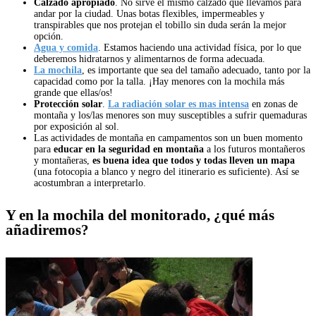
Calzado apropiado
. No sirve el mismo calzado que llevamos para
andar por la ciudad. Unas botas flexibles, impermeables y
transpirables que nos protejan el tobillo sin duda serán la mejor
opción.
Agua y comida
. Estamos haciendo una actividad física, por lo que
deberemos hidratarnos y alimentarnos de forma adecuada.
La mochila
, es importante que sea del tamaño adecuado, tanto por la
capacidad como por la talla. ¡Hay menores con la mochila más
grande que ellas/os!
Protección solar
.
La radiación solar es mas intensa
en zonas de
montaña y los/las menores son muy susceptibles a sufrir quemaduras
por exposición al sol.
Las actividades de montaña en campamentos son un buen momento
para
educar en la seguridad en montaña
a los futuros montañeros
y montañeras,
es buena idea que todos y todas lleven un mapa
(una fotocopia a blanco y negro del itinerario es suficiente). Así se
acostumbran a interpretarlo.
Y en la mochila del monitorado, ¿qué más
añadiremos?