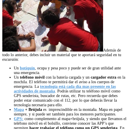
Además de
todo lo anterior, debes incluir un material que te aportará seguridad en tu
excursión:
Un
botiquín
, ocupa y pesa poco y puede ser de gran utilidad ante
una emergencia.
Un
teléfono móvil
con la batería cargada y un
cargador extra
en la
mochila. El teléfono te permitirá dar el aviso a los cuerpos de
emergencia. La
tecnología está cada día mas presente en las
actividades de montaña
. Podrás utilizar tu teléfono móvil como
GPS senderista, buscador de rutas, etc. Pero recuerda que debes
poder estar comunicado con el 112, por lo que deberás llevar la
tecnología necesaria para ello.
Mapa
+ Brújula
es imprescindible en la montaña. Mapa en papel
siempre, y si puede ser también para los menores participantes.
GPS:
como complemento al mapa+brújula, y siendo que llevamos el
teléfono móvil en el bolsillo, conviene conocer las APP’s que
permiten
hacer trabajar el teléfono como un GPS senderista
. En