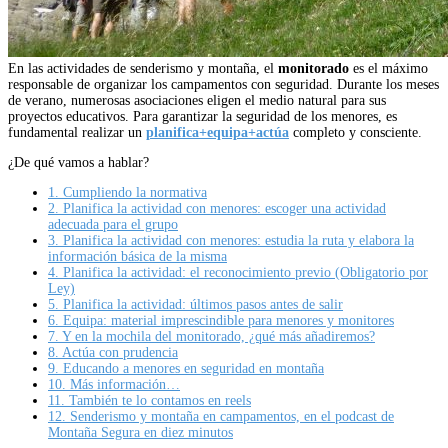
En las actividades de senderismo y montaña, el
monitorado
es el máximo
responsable de organizar los campamentos con seguridad. Durante los meses
de verano, numerosas asociaciones eligen el medio natural para sus
proyectos educativos. Para garantizar la seguridad de los menores, es
fundamental realizar un
planifica+equipa+actúa
completo y consciente.
¿De qué vamos a hablar?
1.
Cumpliendo la normativa
2.
Planifica la actividad con menores: escoger una actividad
adecuada para el grupo
3.
Planifica la actividad con menores: estudia la ruta y elabora la
información básica de la misma
4.
Planifica la actividad: el reconocimiento previo (Obligatorio por
Ley)
5.
Planifica la actividad: últimos pasos antes de salir
6.
Equipa: material imprescindible para menores y monitores
7.
Y en la mochila del monitorado, ¿qué más añadiremos?
8.
Actúa con prudencia
9.
Educando a menores en seguridad en montaña
10.
Más información…
11.
También te lo contamos en reels
12.
Senderismo y montaña en campamentos, en el podcast de
Montaña Segura en diez minutos