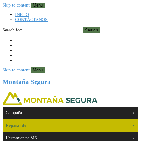
Skip to content
Menu
INICIO
CONTÁCTANOS
Search for:
Search
Skip to content
Menu
Montaña Segura
Campaña
Repasando
Herramientas MS