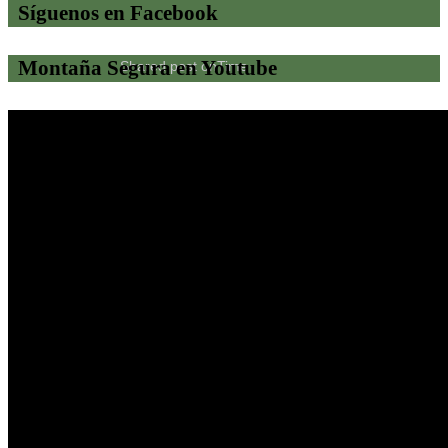
Síguenos en Facebook
Montaña Segura en Youtube
Shared post
on
Time