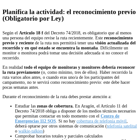
Planifica la actividad: el reconocimiento previo
(Obligatorio por Ley)
Según el
Artículo 18 f
del Decreto 74/2018, es obligatorio que al menos
una persona del equipo revise la ruta recientemente. Este
reconocimiento
previo y reciente
de la ruta nos permitirá tener una
visión actualizada del
recorrido y en qué estado se encuentra la montaña
. Difícilmente un
monitor o monitora podrá tomar una decisión adecuada si no conoce el
recorrido.
En realidad
todo el equipo de monitoras y monitores debería reconocer
la ruta previamente
(o, como mínimo, tres de ellos). Haber recorrido la
ruta varios años antes, o cuando eras uno/a de los participantes del
campamento, no te servirá como reconocimiento previo: este debe hacer
pocas semanas antes.
Durante el reconocimiento de la ruta debes prestar atención a:
Estudiar las
zonas de cobertura.
En Aragón, el Artículo 11 del
Decreto 74/2018 obliga a disponer de los medios técnicos necesarios
que
permitan contactar en todo
momento con el
Centro de
Emergencias 112 SOS
. Si no hay
cobertura de telefonía móvil
,
deberá optarse por otros sistemas de comunicación (
telefonía satelital
o
walkie-talkies
)
Comprobar horarios totales y parciales calculados