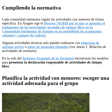
Cumpliendo la normativa
Cada comunidad autónoma regula las actividades con menores de forma
específica. En Aragón rige el
Decreto 74/2018 por el que se aprueba el
reglamento de las actividades juveniles de tiempo libre en la
Comunidad Autónoma de Aragón en su modalidad de acampadas,
colonias y campos de trabajo
.
Algunas actividades técnicas solo pueden realizarse con
empresas de
turismo activo
o
guías de montaña titulados
(ver
Anexo I. Relación de
actividades de aventura
).
En la web del
Instituto Aragonés de la Juventud
encontrarás los modelos
para
presentar la declaración responsable de actividades de tiempo
libre
.
Planifica la actividad con menores: e
scoger una
actividad adecuada para el grupo