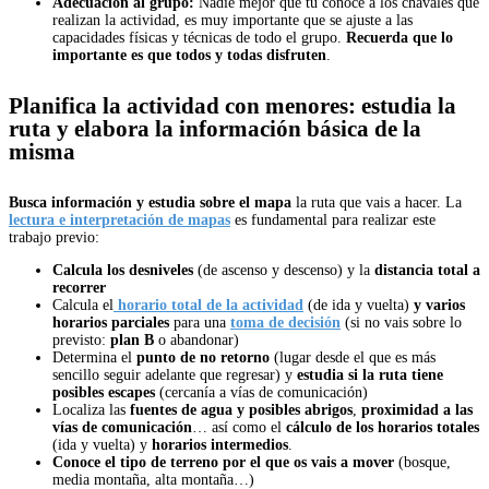
Adecuación al grupo:
Nadie mejor que tú conoce a los chavales que
realizan la actividad, es muy importante que se ajuste a las
capacidades físicas y técnicas de todo el grupo.
Recuerda que lo
importante es que todos y todas disfruten
.
Planifica la actividad con menores: estudia la
ruta y elabora la información básica de la
misma
Busca información y estudia sobre el mapa
la ruta que vais a hacer. La
lectura e interpretación de mapas
es fundamental para realizar este
trabajo previo:
Calcula los desniveles
(de ascenso y descenso) y la
distancia total a
recorrer
Calcula el
horario total de la actividad
(de ida y vuelta)
y varios
horarios parciales
para una
toma de decisión
(si no vais sobre lo
previsto:
plan B
o abandonar)
Determina el
punto de no retorno
(lugar desde el que es más
sencillo seguir adelante que regresar) y
estudia si la ruta tiene
posibles escapes
(cercanía a vías de comunicación)
Localiza las
fuentes de agua y
posibles abrigos
,
proximidad a las
vías de comunicación
… así como el
cálculo de los horarios totales
(ida y vuelta) y
horarios intermedios
.
Conoce el
tipo de terreno por el que os vais a mover
(bosque,
media montaña, alta montaña…)