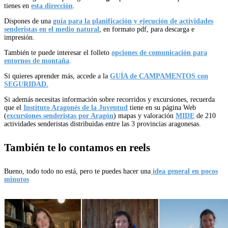
tienes en
esta dirección
.
Dispones de una
guía para la planificación y ejecución de actividades
senderistas en el medio natural
, en formato pdf, para descarga e
impresión.
También te puede interesar el folleto
opciones de comunicación para
entornos de montaña
.
Si quieres aprender más, accede a la
GUÍA de CAMPAMENTOS con
SEGURIDAD.
Si además necesitas información sobre recorridos y excursiones, recuerda
que el
Instituto Aragonés de la Juventud
tiene en su página Web
(
excursiones senderistas por Aragón
) mapas y valoración
MIDE
de 210
actividades senderistas distribuidas entre las 3 provincias aragonesas.
También te lo contamos en reels
Bueno, todo todo no está, pero te puedes hacer una
idea general en pocos
minutos