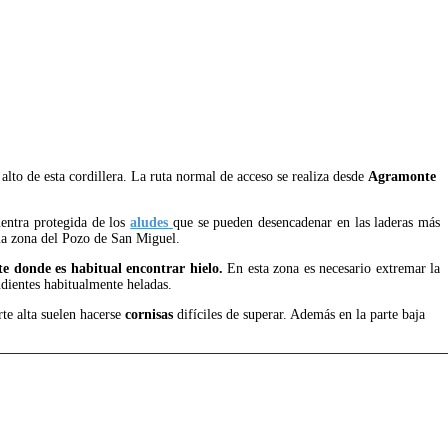
 alto de esta cordillera. La ruta normal de acceso se realiza desde
Agramonte
uentra protegida de los
aludes
que se pueden desencadenar en las laderas más
 la zona del Pozo de San Miguel.
nte donde
es habitual encontrar hielo.
En esta zona es necesario extremar la
ndientes habitualmente heladas.
rte alta suelen hacerse
cornisas
difíciles de superar. Además en la parte baja