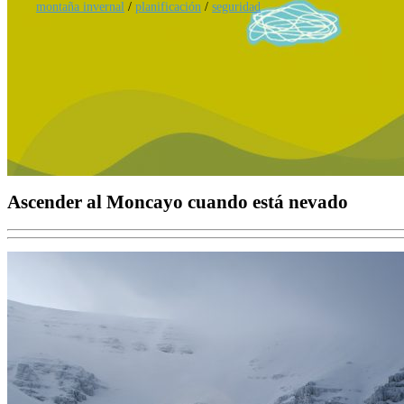
montaña invernal
/
planificación
/
seguridad
Ascender al Moncayo cuando está nevado