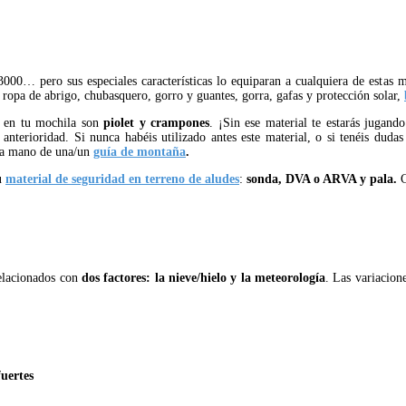
3000… pero sus especiales características lo equiparan a cualquiera de estas
 ropa de abrigo, chubasquero, gorro y guantes, gorra, gafas y protección solar,
ar en tu mochila son
piolet y crampones
. ¡Sin ese material te estarás jugand
nterioridad. Si nunca habéis utilizado antes este material, o si tenéis dudas
 la mano de una/un
guía de montaña
.
tu
material de seguridad en terreno de aludes
:
sonda, DVA o ARVA y pala.
C
elacionados con
dos factores: la nieve/hielo y la meteorología
. Las variacion
fuertes