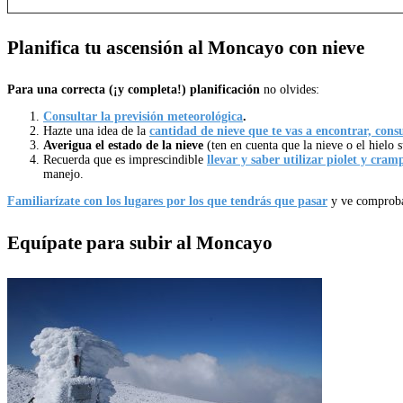
Planifica tu ascensión al Moncayo con nieve
Para una correcta (¡y completa!) planificación
no olvides:
Consultar la previsión meteorológica
.
Hazte una idea de la
cantidad de nieve que te vas a encontrar, con
Averigua el estado de la nieve
(ten en cuenta que la nieve o el hielo 
Recuerda que es imprescindible
llevar y saber utilizar piolet y cram
manejo.
Familiarízate con los lugares por los que tendrás que pasar
y ve comproba
Equípate para subir al Moncayo