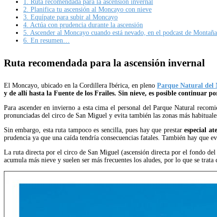
1.
Ruta recomendada para la ascensión invernal
2.
Planifica tu ascensión al Moncayo con nieve
3.
Equípate para subir al Moncayo
4.
Actúa con prudencia durante la ascensión
5.
Ascender al Moncayo cuando está nevado, en el podcast de Montaña
6.
En resumen…
Ruta recomendada para la ascensión invernal
El Moncayo, ubicado en la Cordillera Ibérica, en pleno
Parque Natural del
y de allí hasta la Fuente de los Frailes. Sin nieve, es posible continuar po
Para ascender en invierno a esta cima el personal del Parque Natural recomien
pronunciadas del circo de San Miguel y evita también las zonas más habituales
Sin embargo, esta ruta tampoco es sencilla, pues hay que prestar
especial a
prudencia ya que una caída tendría consecuencias fatales. También hay que evi
La ruta directa por el circo de San Miguel (ascensión directa por el fondo del
acumula más nieve y suelen ser más frecuentes los aludes, por lo que se trata