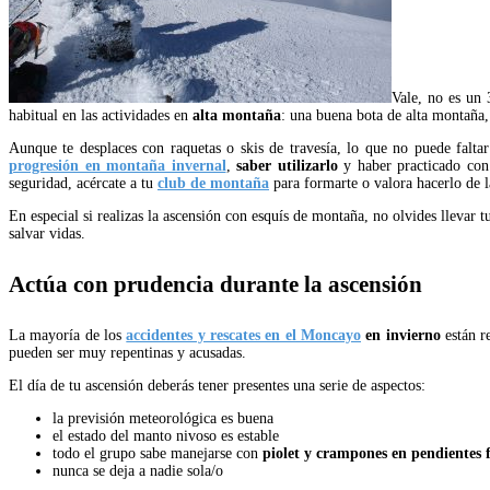
Vale, no es un 
habitual en las actividades en
alta montaña
: una buena bota de alta montaña,
Aunque te desplaces con raquetas o skis de travesía, lo que no puede falt
progresión en montaña invernal
,
saber utilizarlo
y haber practicado con a
seguridad, acércate a tu
club de montaña
para formarte o valora hacerlo de
En especial si realizas la ascensión con esquís de montaña, no olvides llevar 
salvar vidas.
Actúa con prudencia durante la ascensión
La mayoría de los
accidentes y rescates en el Moncayo
en invierno
están r
pueden ser muy repentinas y acusadas.
El día de tu ascensión deberás tener presentes una serie de aspectos:
la previsión meteorológica es buena
el estado del manto nivoso es estable
todo el grupo sabe manejarse con
piolet y crampones en pendientes 
nunca se deja a nadie sola/o