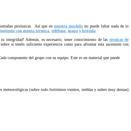
 montañas pirenaicas. Así que en
nuestra mochila
no puede faltar nada de lo
botiquín con manta térmica
,
teléfono
,
mapa y brújula
.
o tu integridad! Además, es necesario, tener conocimiento de las
técnicas de
 sobre si tenéis suficiente experiencia como para afrontar esta ascensión con
ada componente del grupo con su equipo. Este es un material que puede
es meteorológicas (sobre todo fortísimos vientos, nieblas y nubes muy densas)