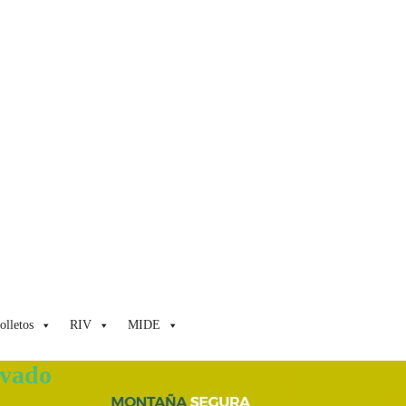
olletos
RIV
MIDE
evado