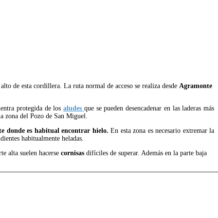
 alto de esta cordillera. La ruta normal de acceso se realiza desde
Agramonte
uentra protegida de los
aludes
que se pueden desencadenar en las laderas más
 la zona del Pozo de San Miguel.
nte donde
es habitual encontrar hielo.
En esta zona es necesario extremar la
ndientes habitualmente heladas.
rte alta suelen hacerse
cornisas
difíciles de superar. Además en la parte baja