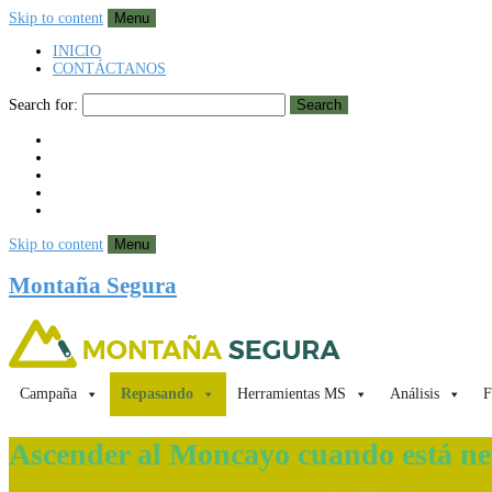
Skip to content
Menu
INICIO
CONTÁCTANOS
Search for:
Search
Skip to content
Menu
Montaña Segura
Campaña
Repasando
Herramientas MS
Análisis
F
Ascender al Moncayo cuando está n