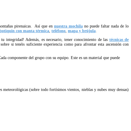
 montañas pirenaicas. Así que en
nuestra mochila
no puede faltar nada de lo
botiquín con manta térmica
,
teléfono
,
mapa y brújula
.
o tu integridad! Además, es necesario, tener conocimiento de las
técnicas de
 sobre si tenéis suficiente experiencia como para afrontar esta ascensión con
ada componente del grupo con su equipo. Este es un material que puede
es meteorológicas (sobre todo fortísimos vientos, nieblas y nubes muy densas)