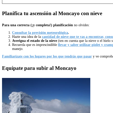
Planifica tu ascensión al Moncayo con nieve
Para una correcta (¡y completa!) planificación
no olvides:
Consultar la previsión meteorológica
.
Hazte una idea de la
cantidad de nieve que te vas a encontrar, con
Averigua el estado de la nieve
(ten en cuenta que la nieve o el hielo 
Recuerda que es imprescindible
llevar y saber utilizar piolet y cram
manejo.
Familiarízate con los lugares por los que tendrás que pasar
y ve comproba
Equípate para subir al Moncayo