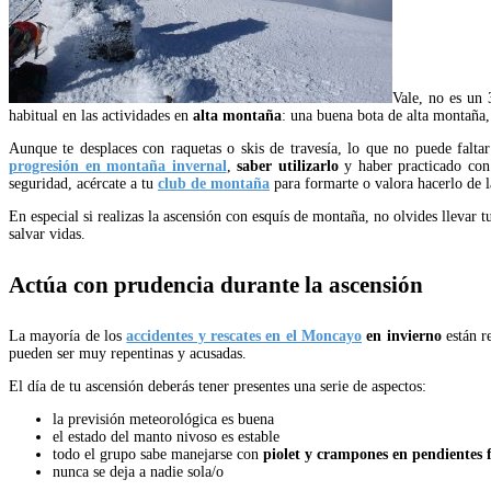
Vale, no es un 
habitual en las actividades en
alta montaña
: una buena bota de alta montaña,
Aunque te desplaces con raquetas o skis de travesía, lo que no puede falt
progresión en montaña invernal
,
saber utilizarlo
y haber practicado con a
seguridad, acércate a tu
club de montaña
para formarte o valora hacerlo de
En especial si realizas la ascensión con esquís de montaña, no olvides llevar 
salvar vidas.
Actúa con prudencia durante la ascensión
La mayoría de los
accidentes y rescates en el Moncayo
en invierno
están r
pueden ser muy repentinas y acusadas.
El día de tu ascensión deberás tener presentes una serie de aspectos:
la previsión meteorológica es buena
el estado del manto nivoso es estable
todo el grupo sabe manejarse con
piolet y crampones en pendientes 
nunca se deja a nadie sola/o