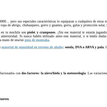
3000… pero sus especiales características lo equiparan a cualquiera de estas
 ropa de abrigo, chubasquero, gorro y guantes, gorra, gafas y protección solar,
ar en tu mochila son
piolet y crampones
. ¡Sin ese material te estarás jugand
nterioridad. Si nunca habéis utilizado antes este material, o si tenéis dudas
 la mano de una/un
guía de montaña
.
tu
material de seguridad en terreno de aludes
:
sonda, DVA o ARVA y pala.
C
elacionados con
dos factores: la nieve/hielo y la meteorología
. Las variacion
fuertes