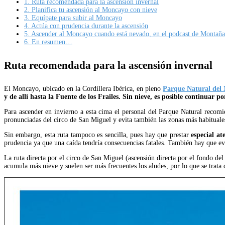
1.
Ruta recomendada para la ascensión invernal
2.
Planifica tu ascensión al Moncayo con nieve
3.
Equípate para subir al Moncayo
4.
Actúa con prudencia durante la ascensión
5.
Ascender al Moncayo cuando está nevado, en el podcast de Montaña
6.
En resumen…
Ruta recomendada para la ascensión invernal
El Moncayo, ubicado en la Cordillera Ibérica, en pleno
Parque Natural del
y de allí hasta la Fuente de los Frailes. Sin nieve, es posible continuar po
Para ascender en invierno a esta cima el personal del Parque Natural recomien
pronunciadas del circo de San Miguel y evita también las zonas más habituales
Sin embargo, esta ruta tampoco es sencilla, pues hay que prestar
especial a
prudencia ya que una caída tendría consecuencias fatales. También hay que evi
La ruta directa por el circo de San Miguel (ascensión directa por el fondo del
acumula más nieve y suelen ser más frecuentes los aludes, por lo que se trata