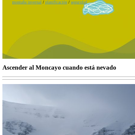
montaña invernal
/
planificación
/
seguridad
Ascender al Moncayo cuando está nevado