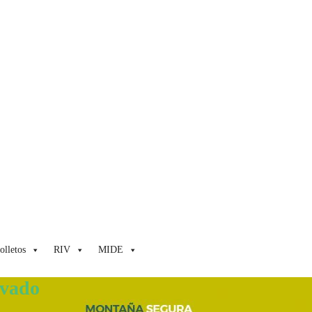
olletos
RIV
MIDE
evado