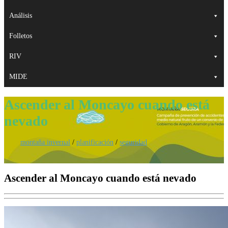
Análisis
Folletos
RIV
MIDE
Ascender al Moncayo cuando está
nevado
montaña invernal
/
planificación
/
seguridad
Ascender al Moncayo cuando está nevado