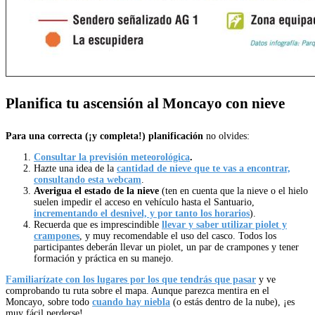
Planifica tu ascensión al Moncayo con nieve
Para una correcta (¡y completa!) planificación
no olvides:
Consultar la previsión meteorológica
.
Hazte una idea de la
cantidad de nieve que te vas a encontrar,
consultando esta webcam
.
Averigua el estado de la nieve
(ten en cuenta que la nieve o el hielo
suelen impedir el acceso en vehículo hasta el Santuario,
incrementando el desnivel, y por tanto los horarios
).
Recuerda que es imprescindible
llevar y saber utilizar piolet y
crampones
, y muy recomendable el uso del casco. Todos los
participantes deberán llevar un piolet, un par de crampones y tener
formación y práctica en su manejo.
Familiarízate con los lugares por los que tendrás que pasar
y ve
comprobando tu ruta sobre el mapa. Aunque parezca mentira en el
Moncayo, sobre todo
cuando hay niebla
(o estás dentro de la nube), ¡es
muy fácil perderse!