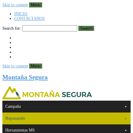
Skip to content
Menu
INICIO
CONTÁCTANOS
Search for:
Search
Skip to content
Menu
Montaña Segura
Campaña
Repasando
Herramientas MS