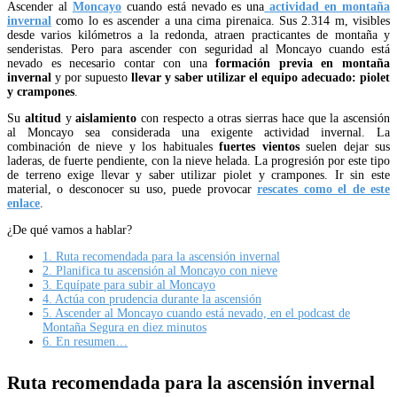
Ascender al
Moncayo
cuando está nevado es una
actividad en montaña
invernal
como lo es ascender a una cima pirenaica. Sus 2.314 m, visibles
desde varios kilómetros a la redonda, atraen practicantes de montaña y
senderistas. Pero para ascender con seguridad al Moncayo cuando está
nevado es necesario contar con una
formación previa en montaña
invernal
y por supuesto
llevar y saber utilizar el equipo adecuado: piolet
y crampones
.
Su
altitud
y
aislamiento
con respecto a otras sierras hace que la ascensión
al Moncayo sea considerada una exigente actividad invernal. La
combinación de nieve y los habituales
fuertes vientos
suelen dejar sus
laderas, de fuerte pendiente, con la nieve helada. La progresión por este tipo
de terreno exige llevar y saber utilizar piolet y crampones. Ir sin este
material, o desconocer su uso, puede provocar
rescates como el de este
enlace
.
¿De qué vamos a hablar?
1.
Ruta recomendada para la ascensión invernal
2.
Planifica tu ascensión al Moncayo con nieve
3.
Equípate para subir al Moncayo
4.
Actúa con prudencia durante la ascensión
5.
Ascender al Moncayo cuando está nevado, en el podcast de
Montaña Segura en diez minutos
6.
En resumen…
Ruta recomendada para la ascensión invernal