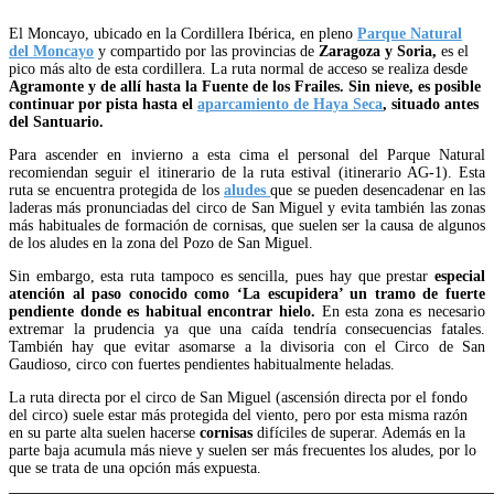
El Moncayo, ubicado en la Cordillera Ibérica, en pleno
Parque Natural
del Moncayo
y compartido por las provincias de
Zaragoza y Soria,
es el
pico más alto de esta cordillera. La ruta normal de acceso se realiza desde
Agramonte y de allí hasta la Fuente de los Frailes. Sin nieve, es posible
continuar por pista hasta el
aparcamiento de Haya Seca
, situado antes
del Santuario.
Para ascender en invierno a esta cima el personal del Parque Natural
recomiendan seguir el itinerario de la ruta estival (itinerario AG-1). Esta
ruta se encuentra protegida de los
aludes
que se pueden desencadenar en las
laderas más pronunciadas del circo de San Miguel y evita también las zonas
más habituales de formación de cornisas, que suelen ser la causa de algunos
de los aludes en la zona del Pozo de San Miguel.
Sin embargo, esta ruta tampoco es sencilla, pues hay que prestar
especial
atención al paso conocido como ‘La escupidera’ un tramo de fuerte
pendiente donde
es habitual encontrar hielo.
En esta zona es necesario
extremar la prudencia ya que una caída tendría consecuencias fatales.
También hay que evitar asomarse a la divisoria con el Circo de San
Gaudioso, circo con fuertes pendientes habitualmente heladas.
La ruta directa por el circo de San Miguel (ascensión directa por el fondo
del circo) suele estar más protegida del viento, pero por esta misma razón
en su parte alta suelen hacerse
cornisas
difíciles de superar. Además en la
parte baja acumula más nieve y suelen ser más frecuentes los aludes, por lo
que se trata de una opción más expuesta.