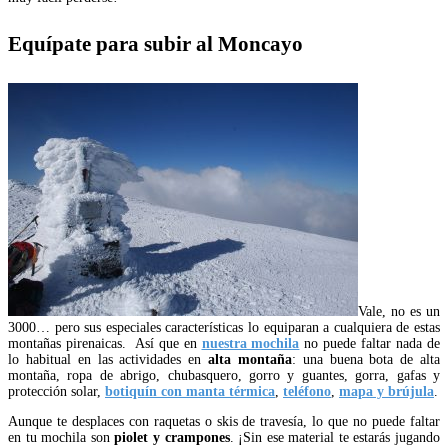
Equípate para subir al Moncayo
Vale, no es un
3000… pero sus especiales características lo equiparan a cualquiera de estas
montañas pirenaicas. Así que en
nuestra mochila
no puede faltar nada de
lo habitual en las actividades en
alta montaña
: una buena bota de alta
montaña, ropa de abrigo, chubasquero, gorro y guantes, gorra, gafas y
protección solar,
botiquín con manta térmica
,
teléfono
,
mapa y brújula
.
Aunque te desplaces con raquetas o skis de travesía, lo que no puede faltar
en tu mochila son
piolet y crampones
. ¡Sin ese material te estarás jugando