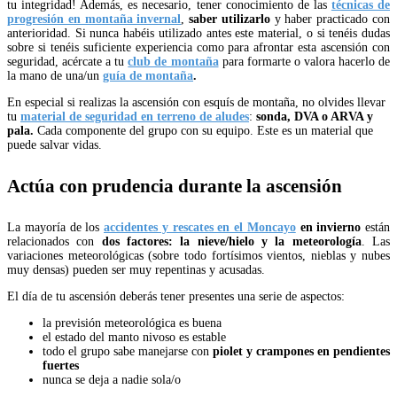
tu integridad! Además, es necesario, tener conocimiento de las
técnicas de
progresión en montaña invernal
,
saber utilizarlo
y haber practicado con
anterioridad. Si nunca habéis utilizado antes este material, o si tenéis dudas
sobre si tenéis suficiente experiencia como para afrontar esta ascensión con
seguridad, acércate a tu
club de montaña
para formarte o valora hacerlo de
la mano de una/un
guía de montaña
.
En especial si realizas la ascensión con esquís de montaña, no olvides llevar
tu
material de seguridad en terreno de aludes
:
sonda, DVA o ARVA y
pala.
Cada componente del grupo con su equipo. Este es un material que
puede salvar vidas.
Actúa con prudencia durante la ascensión
La mayoría de los
accidentes y rescates en el Moncayo
en invierno
están
relacionados con
dos factores: la nieve/hielo y la meteorología
. Las
variaciones meteorológicas (sobre todo fortísimos vientos, nieblas y nubes
muy densas) pueden ser muy repentinas y acusadas.
El día de tu ascensión deberás tener presentes una serie de aspectos:
la previsión meteorológica es buena
el estado del manto nivoso es estable
todo el grupo sabe manejarse con
piolet y crampones en pendientes
fuertes
nunca se deja a nadie sola/o