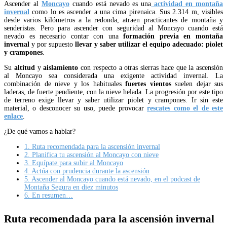
Ascender al
Moncayo
cuando está nevado es una
actividad en montaña
invernal
como lo es ascender a una cima pirenaica. Sus 2.314 m, visibles
desde varios kilómetros a la redonda, atraen practicantes de montaña y
senderistas. Pero para ascender con seguridad al Moncayo cuando está
nevado es necesario contar con una
formación previa en montaña
invernal
y por supuesto
llevar y saber utilizar el equipo adecuado: piolet
y crampones
.
Su
altitud
y
aislamiento
con respecto a otras sierras hace que la ascensión
al Moncayo sea considerada una exigente actividad invernal. La
combinación de nieve y los habituales
fuertes vientos
suelen dejar sus
laderas, de fuerte pendiente, con la nieve helada. La progresión por este tipo
de terreno exige llevar y saber utilizar piolet y crampones. Ir sin este
material, o desconocer su uso, puede provocar
rescates como el de este
enlace
.
¿De qué vamos a hablar?
1.
Ruta recomendada para la ascensión invernal
2.
Planifica tu ascensión al Moncayo con nieve
3.
Equípate para subir al Moncayo
4.
Actúa con prudencia durante la ascensión
5.
Ascender al Moncayo cuando está nevado, en el podcast de
Montaña Segura en diez minutos
6.
En resumen…
Ruta recomendada para la ascensión invernal