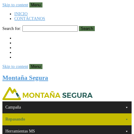
Skip to content
Menu
INICIO
CONTÁCTANOS
Search for:
Search
Skip to content
Menu
Montaña Segura
Campaña
Repasando
Herramientas MS