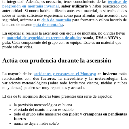
tu integridad! Además, es necesario, tener conocimiento de las
técnicas de
progresión en montaña invernal
,
saber utilizarlo
y haber practicado con
anterioridad. Si nunca habéis utilizado antes este material, o si tenéis dudas
sobre si tenéis suficiente experiencia como para afrontar esta ascensión con
seguridad, acércate a tu
club de montaña
para formarte o valora hacerlo de
la mano de una/un
guía de montaña
.
En especial si realizas la ascensión con esquís de montaña, no olvides llevar
tu
material de seguridad en terreno de aludes
:
sonda, DVA o ARVA y
pala.
Cada componente del grupo con su equipo. Este es un material que
puede salvar vidas.
Actúa con prudencia durante la ascensión
La mayoría de los
accidentes y rescates en el Moncayo
en invierno
están
relacionados con
dos factores: la nieve/hielo y la meteorología
. Las
variaciones meteorológicas (sobre todo fortísimos vientos, nieblas y nubes
muy densas) pueden ser muy repentinas y acusadas.
El día de tu ascensión deberás tener presentes una serie de aspectos:
la previsión meteorológica es buena
el estado del manto nivoso es estable
todo el grupo sabe manejarse con
piolet y crampones en pendientes
fuertes
nunca se deja a nadie sola/o