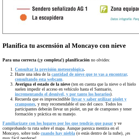
Planifica tu ascensión al Moncayo con nieve
Para una correcta (¡y completa!) planificación
no olvides:
Consultar la previsión meteorológica
.
Hazte una idea de la
cantidad de nieve que te vas a encontrar,
consultando esta webcam
.
Averigua el estado de la nieve
(ten en cuenta que la nieve o el hielo
suelen impedir el acceso en vehículo hasta el Santuario,
incrementando el desnivel, y por tanto los horarios
).
Recuerda que es imprescindible
llevar y saber utilizar piolet y
crampones
, y muy recomendable el uso del casco. Todos los
participantes deberán llevar un piolet, un par de crampones y tener
formación y práctica en su manejo.
Familiarízate con los lugares por los que tendrás que pasar
y ve
comprobando tu ruta sobre el mapa. Aunque parezca mentira en el
Moncayo, sobre todo
cuando hay niebla
(o estás dentro de la nube), ¡es
muy fácil perderse!