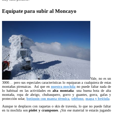
Equípate para subir al Moncayo
Vale, no es un
3000… pero sus especiales características lo equiparan a cualquiera de estas
montañas pirenaicas. Así que en
nuestra mochila
no puede faltar nada de
lo habitual en las actividades en
alta montaña
: una buena bota de alta
montaña, ropa de abrigo, chubasquero, gorro y guantes, gorra, gafas y
protección solar,
botiquín con manta térmica
,
teléfono
,
mapa y brújula
.
Aunque te desplaces con raquetas o skis de travesía, lo que no puede faltar
en tu mochila son
piolet y crampones
. ¡Sin ese material te estarás jugando