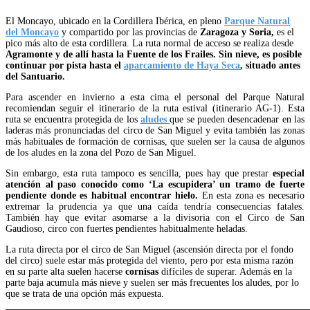
El Moncayo, ubicado en la Cordillera Ibérica, en pleno
Parque Natural
del Moncayo
y compartido por las provincias de
Zaragoza y Soria,
es el
pico más alto de esta cordillera. La ruta normal de acceso se realiza desde
Agramonte y de allí hasta la Fuente de los Frailes. Sin nieve, es posible
continuar por pista hasta el
aparcamiento de Haya Seca
, situado antes
del Santuario.
Para ascender en invierno a esta cima el personal del Parque Natural
recomiendan seguir el itinerario de la ruta estival (itinerario AG-1). Esta
ruta se encuentra protegida de los
aludes
que se pueden desencadenar en las
laderas más pronunciadas del circo de San Miguel y evita también las zonas
más habituales de formación de cornisas, que suelen ser la causa de algunos
de los aludes en la zona del Pozo de San Miguel.
Sin embargo, esta ruta tampoco es sencilla, pues hay que prestar
especial
atención al paso conocido como ‘La escupidera’ un tramo de fuerte
pendiente donde
es habitual encontrar hielo.
En esta zona es necesario
extremar la prudencia ya que una caída tendría consecuencias fatales.
También hay que evitar asomarse a la divisoria con el Circo de San
Gaudioso, circo con fuertes pendientes habitualmente heladas.
La ruta directa por el circo de San Miguel (ascensión directa por el fondo
del circo) suele estar más protegida del viento, pero por esta misma razón
en su parte alta suelen hacerse
cornisas
difíciles de superar. Además en la
parte baja acumula más nieve y suelen ser más frecuentes los aludes, por lo
que se trata de una opción más expuesta.