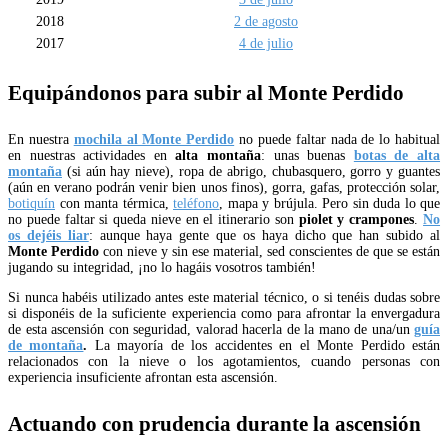
2018
2 de agosto
2017
4 de julio
Equipándonos para subir al Monte Perdido
En nuestra
mochila al Monte Perdido
no puede faltar nada de lo habitual
en nuestras actividades en
alta montaña
: unas buenas
botas de alta
montaña
(si aún hay nieve), ropa de abrigo, chubasquero, gorro y guantes
(aún en verano podrán venir bien unos finos), gorra, gafas, protección solar,
botiquín
con manta térmica,
teléfono
, mapa y brújula. Pero sin duda lo que
no puede faltar si queda nieve en el itinerario son
piolet y crampones
.
No
os dejéis liar
: aunque haya gente que os haya dicho que han subido al
Monte Perdido
con nieve y sin ese material, sed conscientes de que se están
jugando su integridad, ¡no lo hagáis vosotros también!
Si nunca habéis utilizado antes este material técnico, o si tenéis dudas sobre
si disponéis de la suficiente experiencia como para afrontar la envergadura
de esta ascensión con seguridad, valorad hacerla de la mano de una/un
guía
de montaña
.
La mayoría de los accidentes en el Monte Perdido están
relacionados con la nieve o los agotamientos, cuando personas con
experiencia insuficiente afrontan esta ascensión.
Actuando con prudencia durante la ascensión