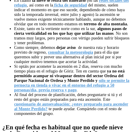
En cuanto
la nieve se retira del itinerario
(en las
redes sociales del
refugio
, así como en la
ficha de seguridad
del mismo, suelen
indicar el momento en que eso sucede, dependiendo de cómo haya
sido la temporada invernal, entre julio y agosto) la ascensión se
vuelve menos exigente técnicamente hablando, aunque no debemos
olvidar que en todo momento estamos en
terreno de alta montaña.
Existe, tanto en la vertiente norte como en la sur,
algunos pasos de
cierta verticalidad en los que hay que utilizar las manos
. No son
tramos muy largos, pero personas con vértigo pueden sufrir bloqueos
y tener problemas.
Como siempre, debemos
dejar aviso
de nuestra ruta y horario
previsto de regreso,
consultar la meteorología
para el día que
queremos subir y prever una alternativa al plan inicial por si por
cualquier motivo tenemos que acortar la actividad.
Si optáis por acometer la ascensión en 2 días, reserva con mucho
tiempo plaza en el refugio de Góriz. Ten en cuenta que
ya no está
permitido acampar ni vivaquear dentro del sector Ordesa del
Parque Nacional de Ordesa y Monte Perdido y
sólo se permite la
pernocta en tienda o vivac en el entorno del refugio a 50
personas/día, previa reserva y pago
.
Al final del proceso de planificación, debes preguntarte si tú y el
resto del grupo estáis preparados para esta ascensión. Este
cuestionario de autoevaluación: ¿estoy preparado para ascender
al Monte Perdido?
te puede ayudar. Compártelo con el resto de
componentes del grupo.
¿En qué fecha es habitual que no quede nieve