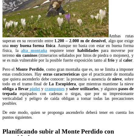
Ambas rutas
superan en su recorrido entre
1.200 – 2.000 m de desnivel
, algo que exige
una
muy
buena forma física
. Aunque no basta con estar en buena forma
física, la
alta montaña
requiere tener
habilidades
para moverse por
terreno
sin
caminos
(itinerarios señalados por hitos de piedra o mojones), y
se es más vulnerable por la posible fuerte exposición tanto al
frío
y al
calor
.
Pero el
Monte Perdido
, como gran montaña que es, no se limita a imponer
estas condiciones. Hay
otras características
que el practicante de montaña
que quiera ascenderlo debe conocer: la presencia o ausencia de
nieve
, sobre
todo en el tramo final de
La Escupidera
, que mientras mantiene la nieve
obliga a
llevar
piolet
y
crampones
y
saber utilizarlos
, y algunos
pasos de
trepada
equipados con cadenas o sirgas, que por su impresionante
verticalidad y peligro de caída obligan a tomar todas las precauciones
posibles.
De este modo, quien se proponga ascenderlo deberá tener en cuenta los
puntos siguientes.
Planificando subir al Monte Perdido con