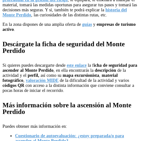
material, tomará las medidas oportunas para asegurar tus pasos y tomará las
decisiones más seguras. Y sí, también te podrá explicar la
historia del
Monte Perdido
, las curiosidades de las distintas rutas, etc.
En la zona dispones de una amplia oferta de
guías
y
empresas de turismo
activo
.
Descárgate la ficha de seguridad del Monte
Perdido
Si quieres puedes descargarte desde
este enlace
la f
icha de seguridad para
ascender al Monte Perdido
, en ella encontrarás la
descripción
de la
actividad y el
perfil,
así como su
mapa excursionista
,
material
fotográfico
,
valoración MIDE
de la dificultad de la actividad y varios
códigos QR
con acceso a la distinta información que conviene consultar a
pocas horas de iniciar el recorrido.
Más información sobre la ascensión al Monte
Perdido
Puedes obtener más información en:
Cuestionario de autoevaluación: ¿estoy preparada/o para
ascender al Monte Perdido?