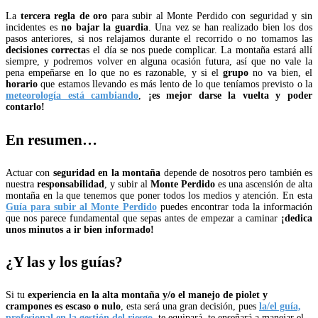
La
tercera regla de oro
para subir al Monte Perdido con seguridad y sin
incidentes es
no bajar la guardia
. Una vez se han realizado bien los dos
pasos anteriores, si nos relajamos durante el recorrido o no tomamos las
decisiones correcta
s el día se nos puede complicar. La montaña estará allí
siempre, y podremos volver en alguna ocasión futura, así que no vale la
pena empeñarse en lo que no es razonable, y si el
grupo
no va bien, el
horario
que estamos llevando es más lento de lo que teníamos previsto o la
meteorología está cambiando
,
¡es mejor darse la vuelta y poder
contarlo!
En resumen…
Actuar con
seguridad en la montaña
depende de nosotros pero también es
nuestra
responsabilidad
, y subir al
Monte Perdido
es una ascensión de alta
montaña en la que tenemos que poner todos los medios y atención. En esta
Guía para subir al Monte Perdido
puedes encontrar toda la información
que nos parece fundamental que sepas antes de empezar a caminar
¡dedica
unos minutos a ir bien informado!
¿Y las y los guías?
Si tu
experiencia en la alta montaña y/o el manejo de piolet y
crampones es escaso o nulo
, esta será una gran decisión, pues
la/el guía,
profesional en la gestión del riesgo
, te equipará, te enseñará a manejar el