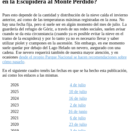
en la Escupidera al Monte Perdido?
Pues esto depende de la cantidad y distribución de la nieve caída el invierno
anterior, así como de las temperaturas máximas registradas en la zona. No
hay una fecha fija, pero sí suele ser en algún momento del mes de julio. La
guardería del refugio de Góriz, a través de sus redes sociales, suelen avisar
cuando se da esta circunstancia (cuando ya es posible evitar la nieve en el
tramo de la escupidera) y por lo tanto ya no es necesario llevar y saber
utilizar piolet y crampones en la ascensión. Sin embargo, en ese momento
suele quedar por debajo del Lago Helado un nevero, asegurado con una
cadena. Ese nevero requerirá también de nuestra mayor atención, y en
ocasiones
desde el propio Parque Nacional se hacen recomendaciones sobre
cómo pasarlo
.
En el siguiente cuadro tenéis las fechas en que se ha hecho esta publicación,
así como los enlaces a las mismas.
2026
4 de julio
2025
10 de julio
2024
16 de julio
2023
2 de julio
2022
16 de junio
2021
6 de julio
2020
23 de julio
2019
3 de julio