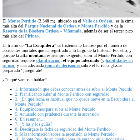
El
Monte Perdido
(3.348 m), ubicado en el
Valle de Ordesa,
es la cima
más alta del
Parque Nacional de Ordesa y Monte Perdido
y de la
Reserva de la Biosfera Ordesa – Viñamala
, además de ser el tercer pico
más alto del
Pirineo
.
El tramo de
“La Escupidera”
es tristemente famoso por el número de
accidentes mortales que ha registrado a lo largo de la historia. Por ello, y
porque la
alta montaña
es siempre exigente, subir al Monte Perdido con
seguridad requiere
planificación,
el equipo adecuado
(y
habilidades en
su uso
) y una adecuada
toma de decisiones
sobre el terreno. ¿Estás
preparado? ¡asegúrate!
¿De qué vamos a hablar?
1.
Información que debes conocer antes de subir al Monte Perdido
2.
Planificando subir al Monte Perdido con seguridad
3.
¿En qué fecha es habitual que no quede nieve en la Escupidera al
Monte Perdido?
4.
Equipándonos para subir al Monte Perdido
5.
Actuando con prudencia durante la ascensión
6.
En resumen…
7.
¿Y las y los guías?
8.
Descárgate la ficha de seguridad del Monte Perdido
9.
Más información sobre la ascensión al Monte Perdido
10.
Monte Perdido en condiciones de verano, en el podcast de