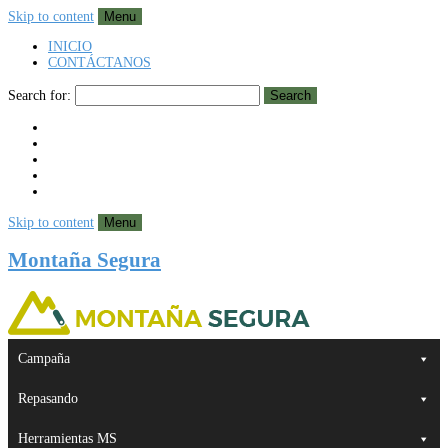
Skip to content
Menu
INICIO
CONTÁCTANOS
Search for:
Search
Skip to content
Menu
Montaña Segura
Campaña
Repasando
Herramientas MS