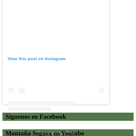
View this post on Instagram
Síguenos en Facebook
Montaña Segura en Youtube
Shared post
on
Time